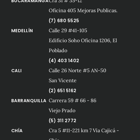
Cra 31 # 35-12
BUCARAMANGA
Oficina 405 Mejoras Publicas.
(7) 680 5525
Calle 29 #41-105
MEDELLÍN
Edificio Soho Oficina 1206, El
Poblado
(4) 403 1402
Calle 26 Norte #5 AN-50
CALI
San Vicente
(2) 651 5162
Carrera 59 # 66 - 86
BARRANQUILLA
Viejo Prado
(5) 311 2772
Cra 5 #11-221 km 7 Vía Cajicá -
CHÍA