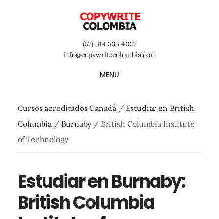
Saltar
Saltar
Saltar
al
a
al
contenido
la
pie
(57) 314 365 4027
principal
barra
de
info@copywritecolombia.com
lateral
página
MENU
primaria
Cursos acreditados Canadá
/
Estudiar en British
Columbia
/
Burnaby
/
British Columbia Institute
of Technology
Estudiar en Burnaby:
British Columbia