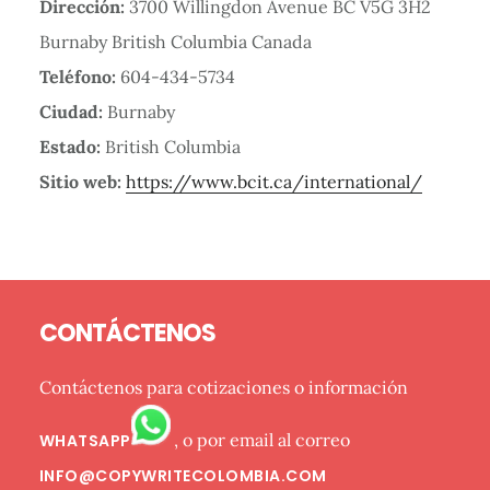
Dirección:
3700 Willingdon Avenue BC V5G 3H2
Burnaby British Columbia Canada
Teléfono:
604-434-5734
Ciudad:
Burnaby
Estado:
British Columbia
Sitio web:
https://www.bcit.ca/international/
Barra
Footer
lateral
CONTÁCTENOS
primaria
Contáctenos para cotizaciones o información
, o por email al correo
WHATSAPP
INFO@COPYWRITECOLOMBIA.COM