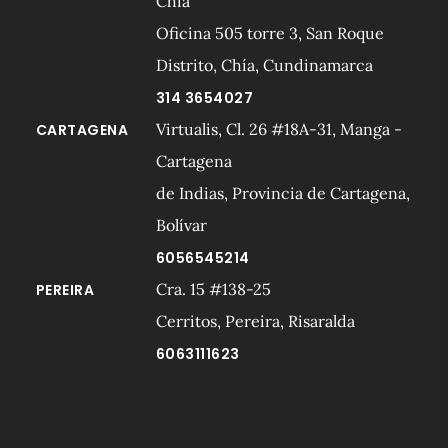
Chía
Oficina 505 torre 3, San Roque
Distrito, Chía, Cundinamarca
314 3654027
Virtualis, Cl. 26 #18A-31, Manga -
CARTAGENA
Cartagena
de Indias, Provincia de Cartagena,
Bolívar
6056545214
Cra. 15 #138-25
PEREIRA
Cerritos, Pereira, Risaralda
6063111623