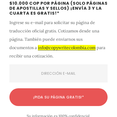
lateral
$10.000 COP POR PÁGINA (SOLO PÁGINAS
DE APOSTILLAS Y SELLOS) ¡ENVÍA 3 Y LA
primaria
CUARTA ES GRATIS!*
Ingrese su e-mail para solicitar su página de
traducción oficial gratis. Cotizamos desde una
página. También puede enviarnos sus
documentos a
info@copywritecolombia.com
para
recibir una cotización.
Email
(Required)
C
C
C
C
C
C
C
C
C
C
C
¡PIDA SU PÁGINA GRATIS!*
o
o
o
o
o
o
o
o
o
o
o
n
n
n
n
n
n
n
n
n
n
n
Su información es 100% confidencial.