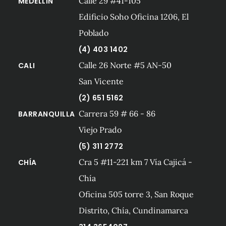
Calle 29 #41-105
MEDELLÍN
Edificio Soho Oficina 1206, El
Poblado
(4) 403 1402
Calle 26 Norte #5 AN-50
CALI
San Vicente
(2) 651 5162
Carrera 59 # 66 - 86
BARRANQUILLA
Viejo Prado
(5) 311 2772
Cra 5 #11-221 km 7 Vía Cajicá -
CHÍA
Chía
Oficina 505 torre 3, San Roque
Distrito, Chía, Cundinamarca