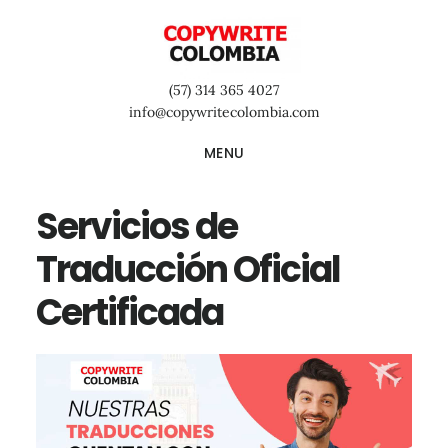
Saltar
Saltar
Saltar
al
a
al
contenido
la
pie
(57) 314 365 4027
principal
barra
de
info@copywritecolombia.com
lateral
página
MENU
primaria
Servicios de
Traducción Oficial
Certificada