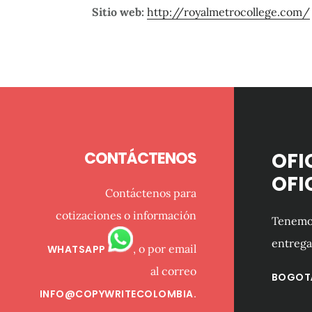
Sitio web:
http://royalmetrocollege.com/
Footer
CONTÁCTENOS
OFI
OFI
Contáctenos para
cotizaciones o información
Tenemos
entrega
, o por email
WHATSAPP
al correo
BOGOT
INFO@COPYWRITECOLOMBIA.