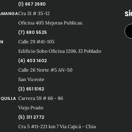
(1) 667 2680
S
Cra 31 # 35-12
AMANGA
Oficina 405 Mejoras Publicas.
(7) 680 5525
Calle 29 #41-105
ÍN
Edificio Soho Oficina 1206, El Poblado
(4) 403 1402
Calle 26 Norte #5 AN-50
San Vicente
(2) 651 5162
Carrera 59 # 66 - 86
QUILLA
Viejo Prado
(5) 311 2772
Cra 5 #11-221 km 7 Vía Cajicá - Chía