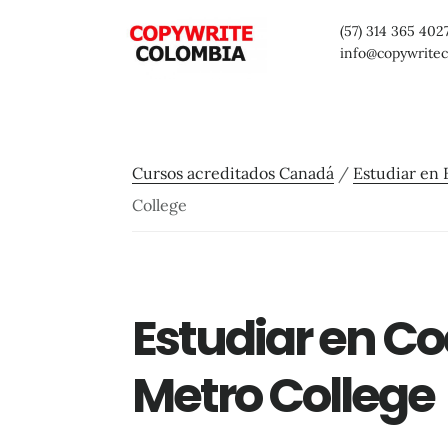
Saltar
Saltar
Saltar
(57) 314 365 402
al
a
al
info@copywrite
contenido
la
pie
principal
barra
de
lateral
página
Cursos acreditados Canadá
/
Estudiar en 
primaria
College
Estudiar en Co
Metro College