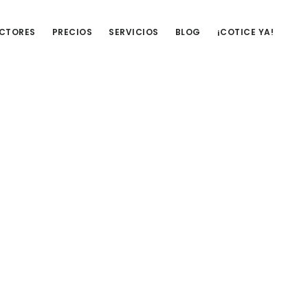
UCTORES
PRECIOS
SERVICIOS
BLOG
¡COTICE YA!
Barra
lateral
primaria