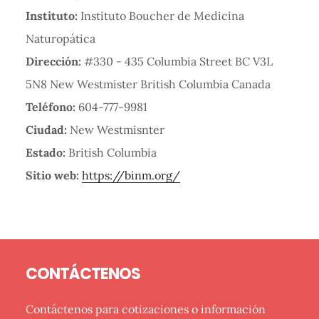
Instituto:
Instituto Boucher de Medicina
Naturopática
Dirección:
#330 - 435 Columbia Street BC V3L
5N8 New Westmister British Columbia Canada
Teléfono:
604-777-9981
Ciudad:
New Westmisnter
Estado:
British Columbia
Sitio web:
https://binm.org/
Barra
Footer
lateral
CONTÁCTENOS
primaria
Contáctenos para cotizaciones o información