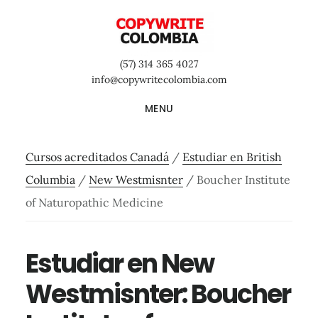
Saltar
Saltar
Saltar
al
a
al
contenido
la
pie
(57) 314 365 4027
principal
barra
de
info@copywritecolombia.com
lateral
página
MENU
primaria
Cursos acreditados Canadá
/
Estudiar en British
Columbia
/
New Westmisnter
/
Boucher Institute
of Naturopathic Medicine
Estudiar en New
Westmisnter: Boucher