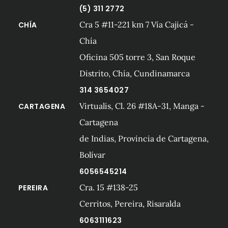
(5) 311 2772
Cra 5 #11-221 km 7 Vía Cajicá -
CHÍA
Chía
Oficina 505 torre 3, San Roque
Distrito, Chía, Cundinamarca
314 3654027
Virtualis, Cl. 26 #18A-31, Manga -
CARTAGENA
Cartagena
de Indias, Provincia de Cartagena,
Bolívar
6056545214
Cra. 15 #138-25
PEREIRA
Cerritos, Pereira, Risaralda
6063111623