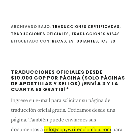
ARCHIVADO BAJO:
TRADUCCIONES CERTIFICADAS
,
TRADUCCIONES OFICIALES
,
TRADUCCIONES VISAS
ETIQUETADO CON:
BECAS
,
ESTUDIANTES
,
ICETEX
Barra
TRADUCCIONES OFICIALES DESDE
lateral
$10.000 COP POR PÁGINA (SOLO PÁGINAS
DE APOSTILLAS Y SELLOS) ¡ENVÍA 3 Y LA
primaria
CUARTA ES GRATIS!*
Ingrese su e-mail para solicitar su página de
traducción oficial gratis. Cotizamos desde una
página. También puede enviarnos sus
documentos a
info@copywritecolombia.com
para