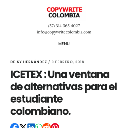
Saltar
Saltar
Saltar
al
a
al
contenido
la
pie
(57) 314 365 4027
principal
barra
de
info@copywritecolombia.com
lateral
página
MENU
primaria
DEISY HERNÁNDEZ
/
9 FEBRERO, 2018
ICETEX : Una ventana
de alternativas para el
estudiante
colombiano.