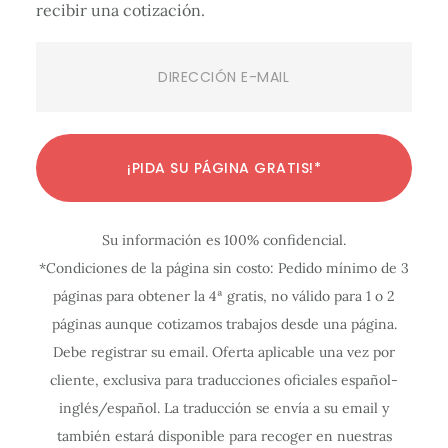
recibir una cotización.
Email
(Required)
C
C
C
C
C
C
C
C
C
C
C
¡PIDA SU PÁGINA GRATIS!*
o
o
o
o
o
o
o
o
o
o
o
n
n
n
n
n
n
n
n
n
n
n
Su información es 100% confidencial.
f
f
f
f
f
f
f
f
f
f
f
*Condiciones de la página sin costo: Pedido mínimo de 3
i
i
i
i
i
i
i
i
i
i
i
páginas para obtener la 4ª gratis, no válido para 1 o 2
g
g
g
g
g
g
g
g
g
g
g
páginas aunque cotizamos trabajos desde una página.
u
u
u
u
u
u
u
u
u
u
u
Debe registrar su email. Oferta aplicable una vez por
r
r
r
r
r
r
r
r
r
r
r
cliente, exclusiva para traducciones oficiales español-
a
a
a
a
a
a
a
a
a
a
a
inglés/español. La traducción se envía a su email y
c
c
c
c
c
c
c
c
c
c
c
también estará disponible para recoger en nuestras