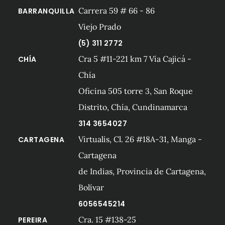
Carrera 59 # 66 - 86
BARRANQUILLA
Viejo Prado
(5) 311 2772
Cra 5 #11-221 km 7 Vía Cajicá -
CHÍA
Chía
Oficina 505 torre 3, San Roque
Distrito, Chía, Cundinamarca
314 3654027
Virtualis, Cl. 26 #18A-31, Manga -
CARTAGENA
Cartagena
de Indias, Provincia de Cartagena,
Bolívar
6056545214
Cra. 15 #138-25
PEREIRA