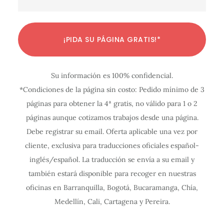
C
C
C
C
C
C
C
C
C
C
C
¡PIDA SU PÁGINA GRATIS!*
o
o
o
o
o
o
o
o
o
o
o
n
n
n
n
n
n
n
n
n
n
n
Su información es 100% confidencial.
f
f
f
f
f
f
f
f
f
f
f
*Condiciones de la página sin costo: Pedido mínimo de 3
i
i
i
i
i
i
i
i
i
i
i
páginas para obtener la 4ª gratis, no válido para 1 o 2
g
g
g
g
g
g
g
g
g
g
g
páginas aunque cotizamos trabajos desde una página.
u
u
u
u
u
u
u
u
u
u
u
Debe registrar su email. Oferta aplicable una vez por
r
r
r
r
r
r
r
r
r
r
r
cliente, exclusiva para traducciones oficiales español-
a
a
a
a
a
a
a
a
a
a
a
inglés/español. La traducción se envía a su email y
c
c
c
c
c
c
c
c
c
c
c
también estará disponible para recoger en nuestras
oficinas en Barranquilla, Bogotá, Bucaramanga, Chía,
i
i
i
i
i
i
i
i
i
i
i
Medellín, Cali, Cartagena y Pereira.
ó
ó
ó
ó
ó
ó
ó
ó
ó
ó
ó
n
n
n
n
n
n
n
n
n
n
n