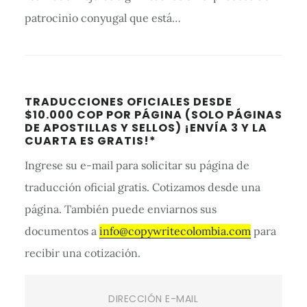
patrocinio conyugal que está…
Barra
TRADUCCIONES OFICIALES DESDE
lateral
$10.000 COP POR PÁGINA (SOLO PÁGINAS
DE APOSTILLAS Y SELLOS) ¡ENVÍA 3 Y LA
primaria
CUARTA ES GRATIS!*
Ingrese su e-mail para solicitar su página de
traducción oficial gratis. Cotizamos desde una
página. También puede enviarnos sus
documentos a
info@copywritecolombia.com
para
recibir una cotización.
Email
(Required)