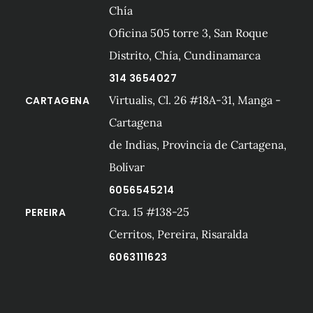
Chía
Oficina 505 torre 3, San Roque
Distrito, Chía, Cundinamarca
314 3654027
Virtualis, Cl. 26 #18A-31, Manga -
CARTAGENA
Cartagena
de Indias, Provincia de Cartagena,
Bolívar
6056545214
Cra. 15 #138-25
PEREIRA
Cerritos, Pereira, Risaralda
6063111623