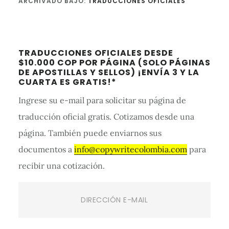
ARCHIVADO BAJO:
TRADUCCIONES OFICIALES
Barra
TRADUCCIONES OFICIALES DESDE
lateral
$10.000 COP POR PÁGINA (SOLO PÁGINAS
DE APOSTILLAS Y SELLOS) ¡ENVÍA 3 Y LA
primaria
CUARTA ES GRATIS!*
Ingrese su e-mail para solicitar su página de
traducción oficial gratis. Cotizamos desde una
página. También puede enviarnos sus
documentos a
info@copywritecolombia.com
para
recibir una cotización.
Email
(Required)