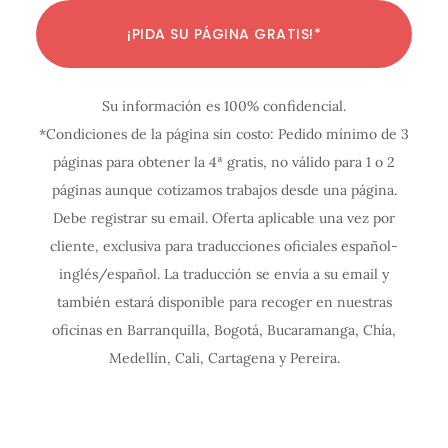
C
C
C
C
C
C
C
C
C
C
C
¡PIDA SU PÁGINA GRATIS!*
o
o
o
o
o
o
o
o
o
o
o
n
n
n
n
n
n
n
n
n
n
n
Su información es 100% confidencial.
f
f
f
f
f
f
f
f
f
f
f
*Condiciones de la página sin costo: Pedido mínimo de 3
i
i
i
i
i
i
i
i
i
i
i
páginas para obtener la 4ª gratis, no válido para 1 o 2
g
g
g
g
g
g
g
g
g
g
g
páginas aunque cotizamos trabajos desde una página.
u
u
u
u
u
u
u
u
u
u
u
Debe registrar su email. Oferta aplicable una vez por
r
r
r
r
r
r
r
r
r
r
r
cliente, exclusiva para traducciones oficiales español-
a
a
a
a
a
a
a
a
a
a
a
inglés/español. La traducción se envía a su email y
c
c
c
c
c
c
c
c
c
c
c
también estará disponible para recoger en nuestras
oficinas en Barranquilla, Bogotá, Bucaramanga, Chía,
i
i
i
i
i
i
i
i
i
i
i
Medellín, Cali, Cartagena y Pereira.
ó
ó
ó
ó
ó
ó
ó
ó
ó
ó
ó
n
n
n
n
n
n
n
n
n
n
n
I
I
I
I
I
I
I
I
I
I
I