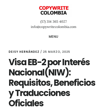
Saltar
Saltar
Saltar
al
a
al
contenido
la
pie
(57) 314 365 4027
principal
barra
de
info@copywritecolombia.com
lateral
página
MENU
primaria
DEISY HERNÁNDEZ
/
25 MARZO, 2025
Visa EB-2 por Interés
Nacional(NIW):
Requisitos, Beneficios
y Traducciones
Oficiales