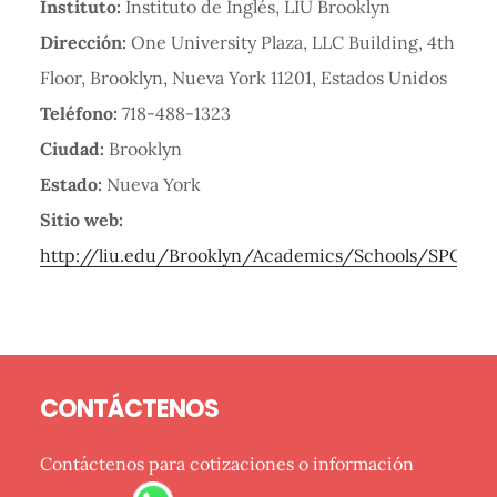
Instituto:
Instituto de Inglés, LIU Brooklyn
Dirección:
One University Plaza, LLC Building, 4th
Floor, Brooklyn, Nueva York 11201, Estados Unidos
Teléfono:
718-488-1323
Ciudad:
Brooklyn
Estado:
Nueva York
Sitio web:
http://liu.edu/Brooklyn/Academics/Schools/SPCS/es
Barra
Footer
lateral
CONTÁCTENOS
primaria
Contáctenos para cotizaciones o información