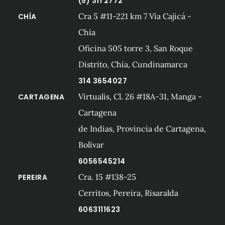
(5) 311 2772
Cra 5 #11-221 km 7 Vía Cajicá -
CHÍA
Chía
Oficina 505 torre 3, San Roque
Distrito, Chía, Cundinamarca
314 3654027
Virtualis, Cl. 26 #18A-31, Manga -
CARTAGENA
Cartagena
de Indias, Provincia de Cartagena,
Bolívar
6056545214
Cra. 15 #138-25
PEREIRA
Cerritos, Pereira, Risaralda
6063111623