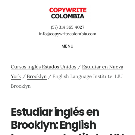
Saltar
Saltar
Saltar
al
a
al
contenido
la
pie
(57) 314 365 4027
principal
barra
de
info@copywritecolombia.com
lateral
página
MENU
primaria
Cursos inglés Estados Unidos
/
Estudiar en Nueva
York
/
Brooklyn
/
English Language Institute, LIU
Brooklyn
Estudiar inglés en
Brooklyn: English