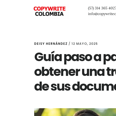
Saltar
Saltar
Saltar
(57) 314 365 402
al
a
al
info@copywrite
contenido
la
pie
principal
barra
de
lateral
página
DEISY HERNÁNDEZ
/
12 MAYO, 2025
primaria
Guía paso a p
obtener una tr
de sus docum