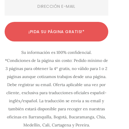
Email
(Required)
C
C
C
C
C
C
C
C
C
C
C
¡PIDA SU PÁGINA GRATIS!*
o
o
o
o
o
o
o
o
o
o
o
n
n
n
n
n
n
n
n
n
n
n
Su información es 100% confidencial.
f
f
f
f
f
f
f
f
f
f
f
*Condiciones de la página sin costo: Pedido mínimo de
i
i
i
i
i
i
i
i
i
i
i
3 páginas para obtener la 4ª gratis, no válido para 1 o 2
g
g
g
g
g
g
g
g
g
g
g
páginas aunque cotizamos trabajos desde una página.
u
u
u
u
u
u
u
u
u
u
u
Debe registrar su email. Oferta aplicable una vez por
r
r
r
r
r
r
r
r
r
r
r
cliente, exclusiva para traducciones oficiales español-
a
a
a
a
a
a
a
a
a
a
a
inglés/español. La traducción se envía a su email y
c
c
c
c
c
c
c
c
c
c
c
también estará disponible para recoger en nuestras
oficinas en Barranquilla, Bogotá, Bucaramanga, Chía,
i
i
i
i
i
i
i
i
i
i
i
Medellín, Cali, Cartagena y Pereira.
ó
ó
ó
ó
ó
ó
ó
ó
ó
ó
ó