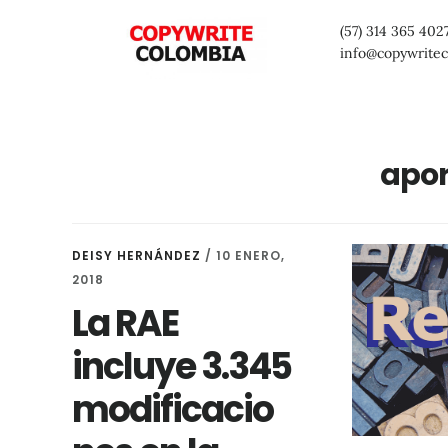
Saltar
Saltar
Saltar
(57) 314 365 402
al
a
al
info@copywrite
contenido
la
pie
principal
barra
de
lateral
página
apor
primaria
DEISY HERNÁNDEZ
/
10 ENERO,
2018
La RAE
incluye 3.345
modificacio