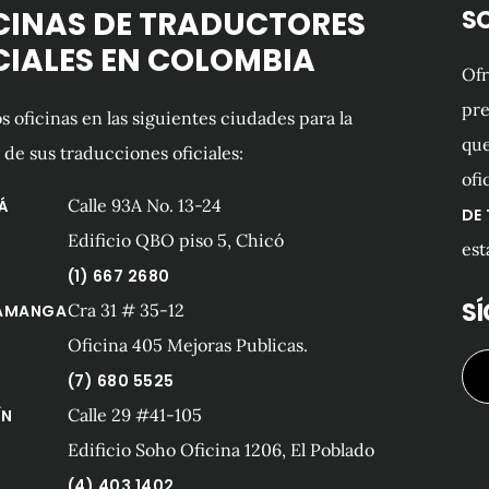
CINAS DE TRADUCTORES
S
CIALES EN COLOMBIA
Of
pre
 oficinas en las siguientes ciudades para la
que
 de sus traducciones oficiales:
ofi
Calle 93A No. 13-24
Á
DE
Edificio QBO piso 5, Chicó
est
(1) 667 2680
S
Cra 31 # 35-12
AMANGA
Oficina 405 Mejoras Publicas.
(7) 680 5525
Calle 29 #41-105
ÍN
Edificio Soho Oficina 1206, El Poblado
(4) 403 1402