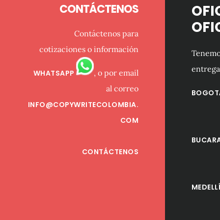
CONTÁCTENOS
OFI
OFI
Contáctenos para
cotizaciones o información
Tenemos
entrega
, o por email
WHATSAPP
al correo
BOGOT
INFO@COPYWRITECOLOMBIA.
COM
BUCAR
CONTÁCTENOS
MEDELL