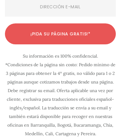
Email
(Required)
C
C
C
C
C
C
C
C
C
C
C
¡PIDA SU PÁGINA GRATIS!*
o
o
o
o
o
o
o
o
o
o
o
n
n
n
n
n
n
n
n
n
n
n
Su información es 100% confidencial.
f
f
f
f
f
f
f
f
f
f
f
*Condiciones de la página sin costo: Pedido mínimo de
i
i
i
i
i
i
i
i
i
i
i
3 páginas para obtener la 4ª gratis, no válido para 1 o 2
g
g
g
g
g
g
g
g
g
g
g
páginas aunque cotizamos trabajos desde una página.
u
u
u
u
u
u
u
u
u
u
u
Debe registrar su email. Oferta aplicable una vez por
r
r
r
r
r
r
r
r
r
r
r
cliente, exclusiva para traducciones oficiales español-
a
a
a
a
a
a
a
a
a
a
a
inglés/español. La traducción se envía a su email y
c
c
c
c
c
c
c
c
c
c
c
también estará disponible para recoger en nuestras
oficinas en Barranquilla, Bogotá, Bucaramanga, Chía,
i
i
i
i
i
i
i
i
i
i
i
Medellín, Cali, Cartagena y Pereira.
ó
ó
ó
ó
ó
ó
ó
ó
ó
ó
ó