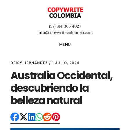
Saltar
Saltar
Saltar
al
a
al
contenido
la
pie
(57) 314 365 4027
principal
barra
de
info@copywritecolombia.com
lateral
página
MENU
primaria
DEISY HERNÁNDEZ
/
1 JULIO, 2024
Australia Occidental,
descubriendo la
belleza natural