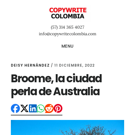
Saltar
Saltar
Saltar
al
a
al
contenido
la
pie
(57) 314 365 4027
principal
barra
de
info@copywritecolombia.com
lateral
página
MENU
primaria
DEISY HERNÁNDEZ
/
11 DICIEMBRE, 2022
Broome, la ciudad
perla de Australia