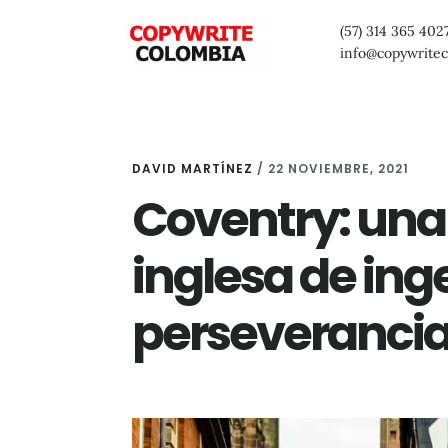
Saltar
Saltar
Saltar
(57) 314 365 402
al
a
al
info@copywrite
contenido
la
pie
principal
barra
de
lateral
página
DAVID MARTÍNEZ
/
22 NOVIEMBRE, 2021
primaria
Coventry: un
inglesa de ing
perseverancia