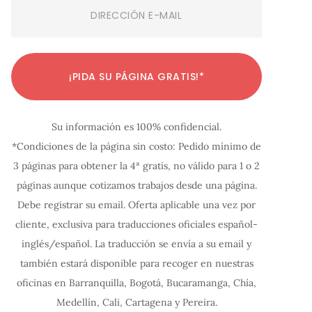
Email
(Required)
C
C
C
C
C
C
C
C
C
C
C
¡PIDA SU PÁGINA GRATIS!*
o
o
o
o
o
o
o
o
o
o
o
n
n
n
n
n
n
n
n
n
n
n
Su información es 100% confidencial.
f
f
f
f
f
f
f
f
f
f
f
*Condiciones de la página sin costo: Pedido mínimo de
i
i
i
i
i
i
i
i
i
i
i
3 páginas para obtener la 4ª gratis, no válido para 1 o 2
g
g
g
g
g
g
g
g
g
g
g
páginas aunque cotizamos trabajos desde una página.
u
u
u
u
u
u
u
u
u
u
u
Debe registrar su email. Oferta aplicable una vez por
r
r
r
r
r
r
r
r
r
r
r
cliente, exclusiva para traducciones oficiales español-
a
a
a
a
a
a
a
a
a
a
a
inglés/español. La traducción se envía a su email y
c
c
c
c
c
c
c
c
c
c
c
también estará disponible para recoger en nuestras
oficinas en Barranquilla, Bogotá, Bucaramanga, Chía,
i
i
i
i
i
i
i
i
i
i
i
Medellín, Cali, Cartagena y Pereira.
ó
ó
ó
ó
ó
ó
ó
ó
ó
ó
ó