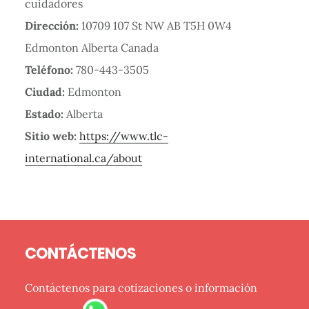
cuidadores
Dirección:
10709 107 St NW AB T5H 0W4
Edmonton Alberta Canada
Teléfono:
780-443-3505
Ciudad:
Edmonton
Estado:
Alberta
Sitio web:
https://www.tlc-
international.ca/about
Barra
Footer
lateral
CONTÁCTENOS
primaria
Contáctenos para cotizaciones o información