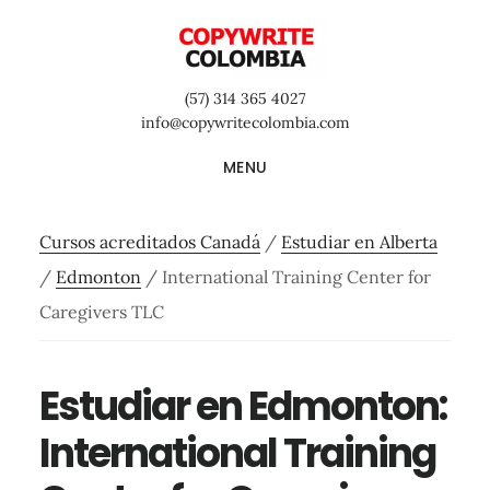
Saltar
Saltar
Saltar
al
a
al
contenido
la
pie
(57) 314 365 4027
principal
barra
de
info@copywritecolombia.com
lateral
página
MENU
primaria
Cursos acreditados Canadá
/
Estudiar en Alberta
/
Edmonton
/
International Training Center for
Caregivers TLC
Estudiar en Edmonton:
International Training