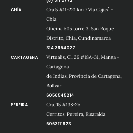
(5) 311 2772
Cra 5 #11-221 km 7 Vía Cajicá -
CHÍA
Chía
Oficina 505 torre 3, San Roque
Distrito, Chía, Cundinamarca
314 3654027
Virtualis, Cl. 26 #18A-31, Manga -
CARTAGENA
Cartagena
de Indias, Provincia de Cartagena,
Bolívar
6056545214
Cra. 15 #138-25
PEREIRA
Cerritos, Pereira, Risaralda
6063111623