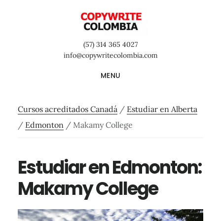
Saltar
Saltar
Saltar
al
a
al
contenido
la
pie
(57) 314 365 4027
principal
barra
de
info@copywritecolombia.com
lateral
página
MENU
primaria
Cursos acreditados Canadá
/
Estudiar en Alberta
/
Edmonton
/
Makamy College
Estudiar en Edmonton:
Makamy College