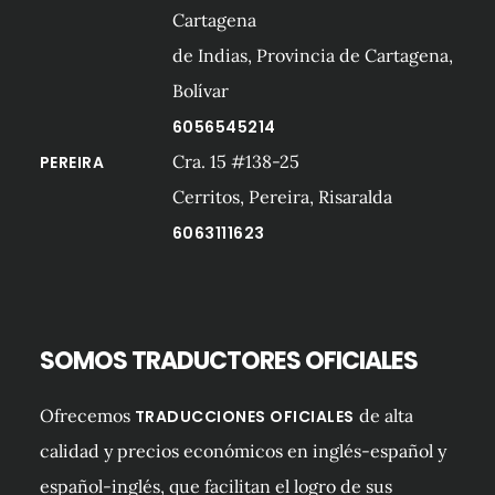
Cartagena
de Indias, Provincia de Cartagena,
Bolívar
6056545214
Cra. 15 #138-25
PEREIRA
Cerritos, Pereira, Risaralda
6063111623
SOMOS TRADUCTORES OFICIALES
Ofrecemos
de alta
TRADUCCIONES OFICIALES
calidad y precios económicos en inglés-español y
español-inglés, que facilitan el logro de sus