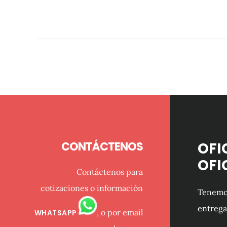
Footer
CONTÁCTENOS
OFI
OFI
Contáctenos para
cotizaciones o información
Tenemos
entrega
, o por email
WHATSAPP