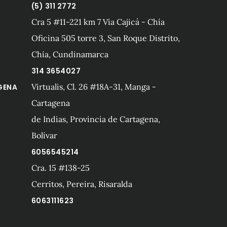
(5) 311 2772
Cra 5 #11-221 km 7 Vía Cajicá - Chía
Oficina 505 torre 3, San Roque Distrito,
Chía, Cundinamarca
314 3654027
Virtualis, Cl. 26 #18A-31, Manga -
GENA
Cartagena
de Indias, Provincia de Cartagena,
Bolívar
6056545214
Cra. 15 #138-25
A
Cerritos, Pereira, Risaralda
6063111623