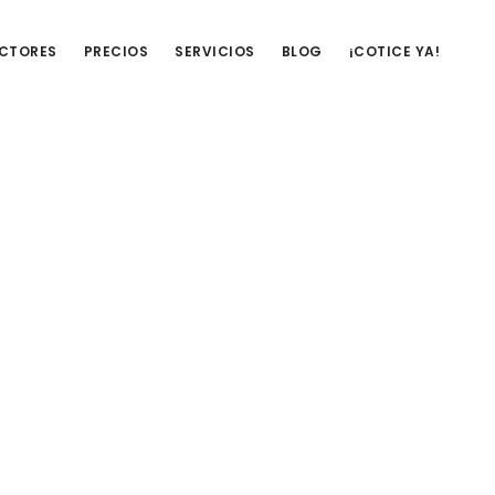
UCTORES
PRECIOS
SERVICIOS
BLOG
¡COTICE YA!
Barra
lateral
primaria