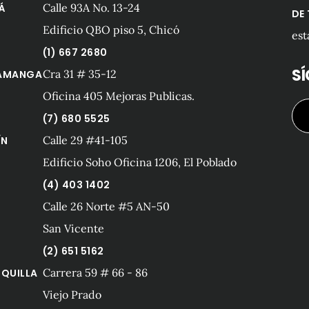
Calle 93A No. 13-24
Á
DE
Edificio QBO piso 5, Chicó
est
(1) 667 2680
S
Cra 31 # 35-12
AMANGA
Oficina 405 Mejoras Publicas.
(7) 680 5525
Calle 29 #41-105
ÍN
Edificio Soho Oficina 1206, El Poblado
(4) 403 1402
Calle 26 Norte #5 AN-50
San Vicente
(2) 651 5162
Carrera 59 # 66 - 86
QUILLA
Viejo Prado