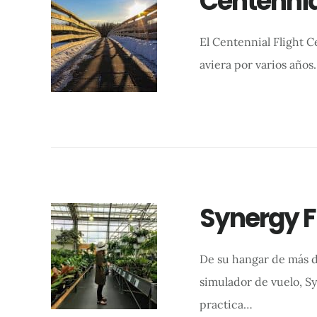
Centennia
El Centennial Flight C
aviera por varios años
Synergy Fl
De su hangar de más d
simulador de vuelo, Sy
practica…