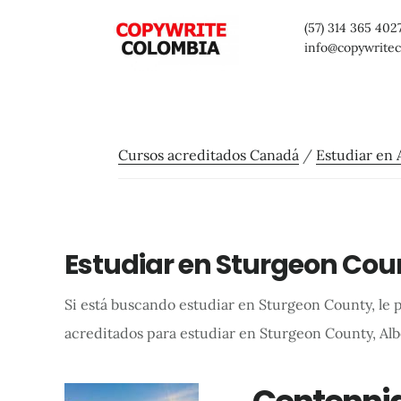
Saltar
Saltar
Saltar
(57) 314 365 402
al
a
al
info@copywrite
contenido
la
pie
principal
barra
de
lateral
página
Cursos acreditados Canadá
/
Estudiar en 
primaria
Estudiar en Sturgeon Cou
Si está buscando estudiar en Sturgeon County, le 
acreditados para estudiar en Sturgeon County, Alb