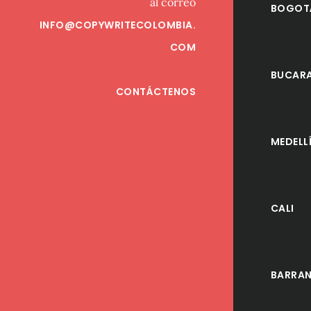
al correo
BOGOT
INFO@COPYWRITECOLOMBIA.
COM
BUCAR
CONTÁCTENOS
MEDELL
CALI
BARRAN