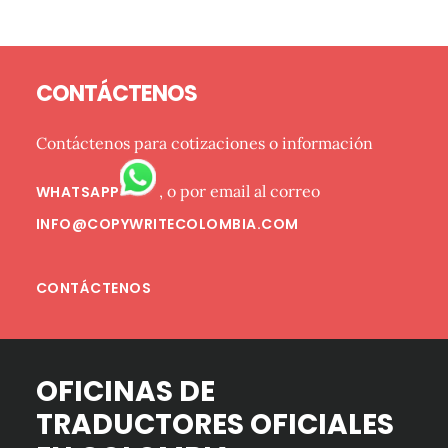
Barra
Footer
lateral
CONTÁCTENOS
primaria
Contáctenos para cotizaciones o información
, o por email al correo
WHATSAPP
INFO@COPYWRITECOLOMBIA.COM
CONTÁCTENOS
OFICINAS DE
TRADUCTORES OFICIALES