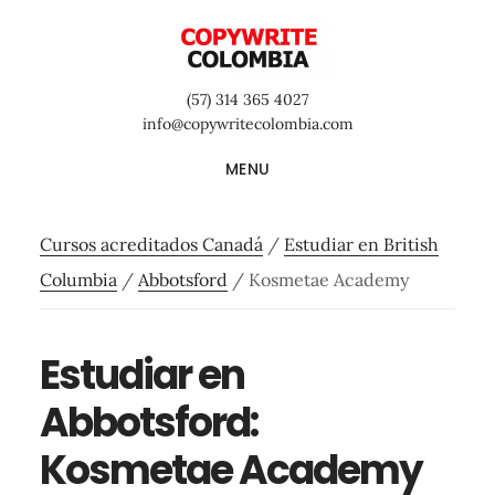
Saltar
Saltar
Saltar
al
a
al
contenido
la
pie
(57) 314 365 4027
principal
barra
de
info@copywritecolombia.com
lateral
página
MENU
primaria
Cursos acreditados Canadá
/
Estudiar en British
Columbia
/
Abbotsford
/
Kosmetae Academy
Estudiar en
Abbotsford:
Kosmetae Academy