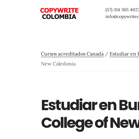
Saltar
Saltar
Saltar
(57) 314 365 402
al
a
al
info@copywrite
contenido
la
pie
principal
barra
de
lateral
página
Cursos acreditados Canadá
/
Estudiar en 
primaria
New Caledonia
Estudiar en Bu
College of Ne