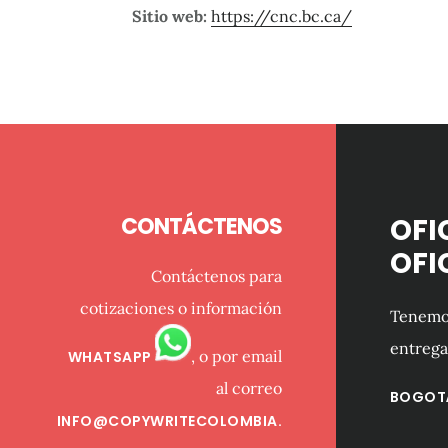
Sitio web:
https://cnc.bc.ca/
Footer
CONTÁCTENOS
OFI
OFI
Contáctenos para
cotizaciones o información
Tenemos
entrega
, o por email
WHATSAPP
al correo
BOGOT
INFO@COPYWRITECOLOMBIA.