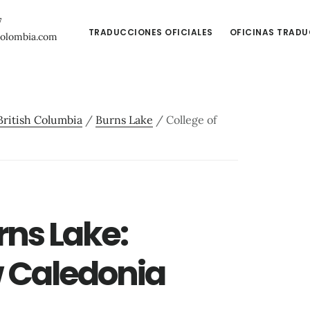
7
TRADUCCIONES OFICIALES
OFICINAS TRAD
colombia.com
British Columbia
/
Burns Lake
/
College of
rns Lake:
w Caledonia