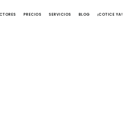
UCTORES
PRECIOS
SERVICIOS
BLOG
¡COTICE YA!
Barra
lateral
primaria