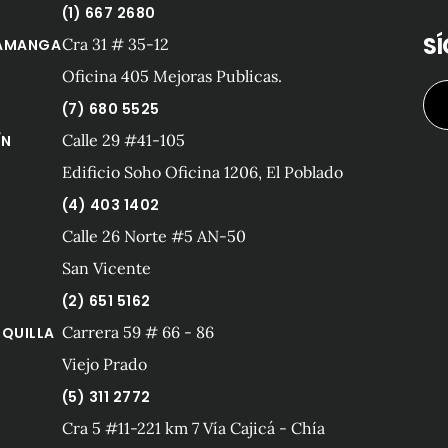
(1) 667 2680
S
Cra 31 # 35-12
AMANGA
Oficina 405 Mejoras Publicas.
(7) 680 5525
Calle 29 #41-105
ÍN
Edificio Soho Oficina 1206, El Poblado
(4) 403 1402
Calle 26 Norte #5 AN-50
San Vicente
(2) 651 5162
Carrera 59 # 66 - 86
QUILLA
Viejo Prado
(5) 311 2772
Cra 5 #11-221 km 7 Vía Cajicá - Chía