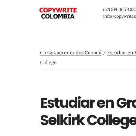
Saltar
Saltar
Saltar
(57) 314 365 402
al
a
al
info@copywrite
contenido
la
pie
principal
barra
de
lateral
página
Cursos acreditados Canadá
/
Estudiar en 
primaria
College
Estudiar en Gr
Selkirk Colleg