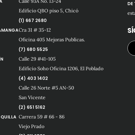
Calle 93A No. 13-24
Á
DE
Edificio QBO piso 5, Chicó
est
(1) 667 2680
S
Cra 31 # 35-12
AMANGA
Oficina 405 Mejoras Publicas.
(7) 680 5525
Calle 29 #41-105
ÍN
Edificio Soho Oficina 1206, El Poblado
(4) 403 1402
Calle 26 Norte #5 AN-50
San Vicente
(2) 651 5162
Carrera 59 # 66 - 86
QUILLA
Viejo Prado