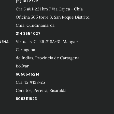
(5) 311 2772
Cra 5 #11-221 km 7 Vía Cajicá - Chía
Oficina 505 torre 3, San Roque Distrito,
Chía, Cundinamarca
314 3654027
Virtualis, Cl. 26 #18A-31, Manga -
GENA
Cartagena
de Indias, Provincia de Cartagena,
Bolívar
6056545214
Cra. 15 #138-25
A
Cerritos, Pereira, Risaralda
6063111623