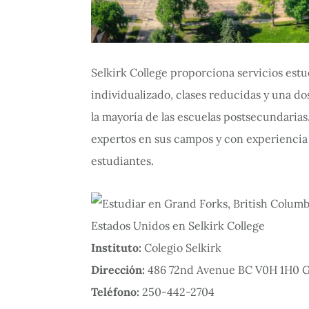
Selkirk College proporciona servicios estud
individualizado, clases reducidas y una do
la mayoría de las escuelas postsecundarias
expertos en sus campos y con experiencia 
estudiantes.
Instituto:
Colegio Selkirk
Dirección:
486 72nd Avenue BC V0H 1H0 Gr
Teléfono:
250-442-2704