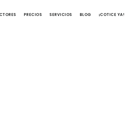
UCTORES
PRECIOS
SERVICIOS
BLOG
¡COTICE YA!
Barra
lateral
primaria