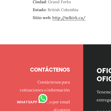
Ciudad:
Grand Forks
Estado:
British Columbia
Sitio web:
http://selkirk.ca/
Footer
CONTÁCTENOS
OFI
OFI
Contáctenos para
cotizaciones o información
Tenemos
entrega
, o por email
WHATSAPP
al correo