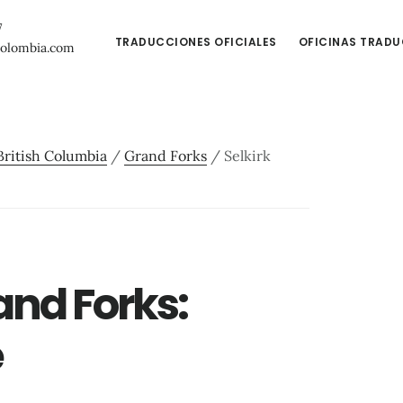
7
TRADUCCIONES OFICIALES
OFICINAS TRAD
colombia.com
British Columbia
/
Grand Forks
/
Selkirk
and Forks:
e