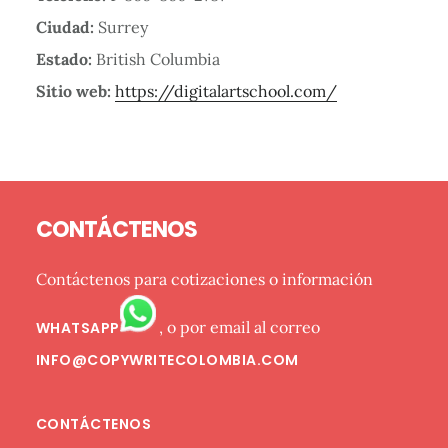
Ciudad:
Surrey
Estado:
British Columbia
Sitio web:
https://digitalartschool.com/
Barra
Footer
lateral
CONTÁCTENOS
primaria
Contáctenos para cotizaciones o información
, o por email al correo
WHATSAPP
INFO@COPYWRITECOLOMBIA.COM
CONTÁCTENOS