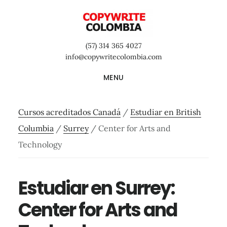
Saltar
Saltar
Saltar
al
a
al
contenido
la
pie
(57) 314 365 4027
principal
barra
de
info@copywritecolombia.com
lateral
página
MENU
primaria
Cursos acreditados Canadá
/
Estudiar en British
Columbia
/
Surrey
/
Center for Arts and
Technology
Estudiar en Surrey:
Center for Arts and