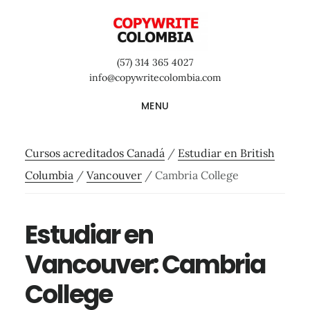
Saltar
Saltar
Saltar
al
a
al
contenido
la
pie
(57) 314 365 4027
principal
barra
de
info@copywritecolombia.com
lateral
página
MENU
primaria
Cursos acreditados Canadá
/
Estudiar en British
Columbia
/
Vancouver
/
Cambria College
Estudiar en
Vancouver: Cambria
College