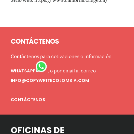
Barra
Footer
lateral
CONTÁCTENOS
primaria
Contáctenos para cotizaciones o información
, o por email al correo
WHATSAPP
INFO@COPYWRITECOLOMBIA.COM
CONTÁCTENOS
OFICINAS DE