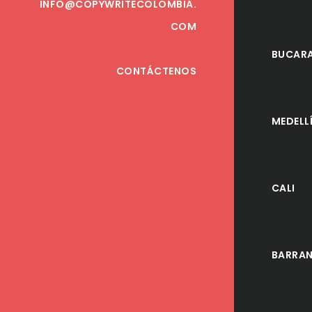
INFO@COPYWRITECOLOMBIA.
COM
BUCAR
CONTÁCTENOS
MEDELL
CALI
BARRAN