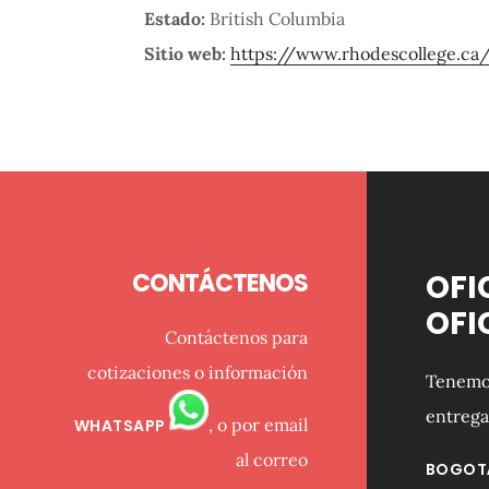
Estado:
British Columbia
Sitio web:
https://www.rhodescollege.ca
Footer
CONTÁCTENOS
OFI
OFI
Contáctenos para
cotizaciones o información
Tenemos
entrega
, o por email
WHATSAPP
al correo
BOGOT