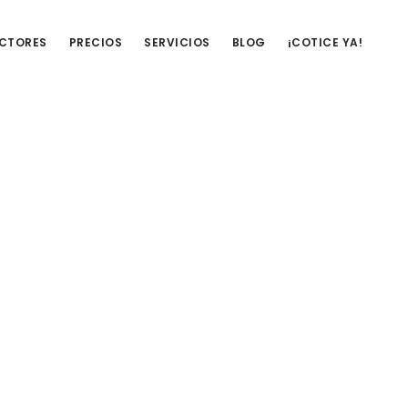
UCTORES
PRECIOS
SERVICIOS
BLOG
¡COTICE YA!
Barra
lateral
primaria