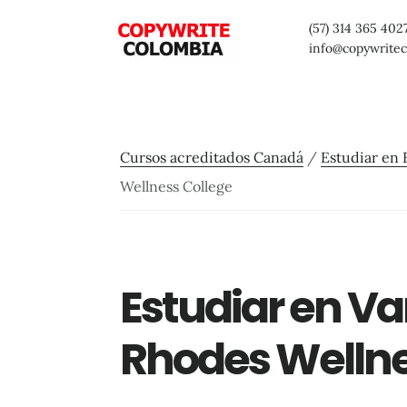
Saltar
Saltar
Saltar
(57) 314 365 402
al
a
al
info@copywrite
contenido
la
pie
principal
barra
de
lateral
página
Cursos acreditados Canadá
/
Estudiar en 
primaria
Wellness College
Estudiar en V
Rhodes Wellne