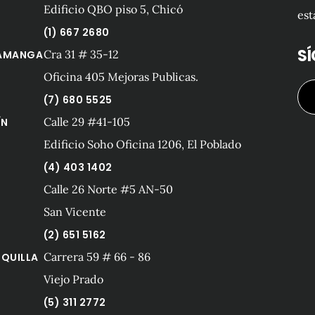
Edificio QBO piso 5, Chicó
est
(1) 667 2680
S
Cra 31 # 35-12
AMANGA
Oficina 405 Mejoras Publicas.
(7) 680 5525
Calle 29 #41-105
ÍN
Edificio Soho Oficina 1206, El Poblado
(4) 403 1402
Calle 26 Norte #5 AN-50
San Vicente
(2) 651 5162
Carrera 59 # 66 - 86
QUILLA
Viejo Prado
(5) 311 2772