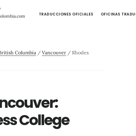
7
TRADUCCIONES OFICIALES
OFICINAS TRAD
colombia.com
British Columbia
/
Vancouver
/
Rhodes
ancouver:
ss College