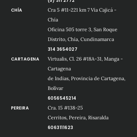
(5) 311 2772
Cra 5 #11-221 km 7 Vía Cajicá -
CHÍA
Chía
Oficina 505 torre 3, San Roque
Distrito, Chía, Cundinamarca
314 3654027
Virtualis, Cl. 26 #18A-31, Manga -
CARTAGENA
Cartagena
de Indias, Provincia de Cartagena,
Bolívar
6056545214
Cra. 15 #138-25
PEREIRA
Cerritos, Pereira, Risaralda
6063111623