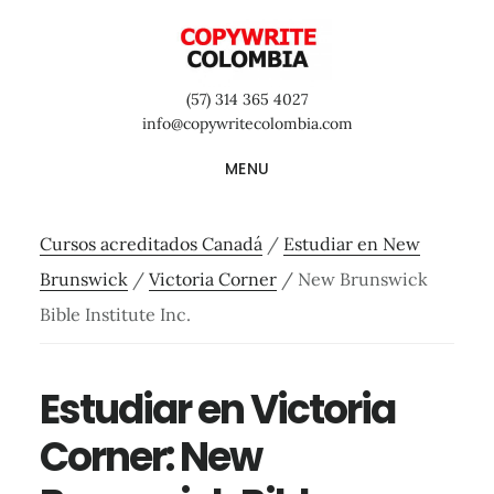
Saltar
Saltar
Saltar
al
a
al
contenido
la
pie
(57) 314 365 4027
principal
barra
de
info@copywritecolombia.com
lateral
página
MENU
primaria
Cursos acreditados Canadá
/
Estudiar en New
Brunswick
/
Victoria Corner
/
New Brunswick
Bible Institute Inc.
Estudiar en Victoria
Corner: New