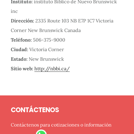
Instituto:
instituto Bíblico de Nuevo Brunswick
inc
Dirección:
2335 Route 103 NB E7P 1C7 Victoria
Corner New Brunswick Canada
Teléfono:
506-375-9000
Ciudad:
Victoria Corner
Estado:
New Brunswick
Sitio web:
http://nbbi.ca/
Barra
Footer
lateral
CONTÁCTENOS
primaria
Contáctenos para cotizaciones o información