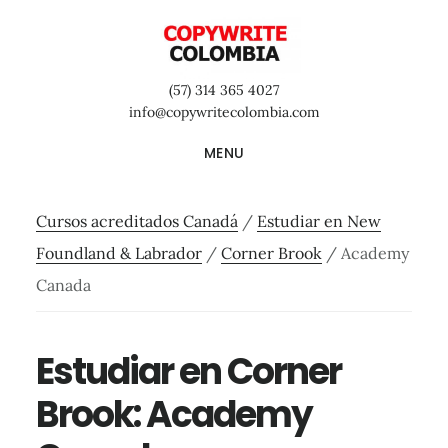
Saltar
Saltar
Saltar
al
a
al
contenido
la
pie
(57) 314 365 4027
principal
barra
de
info@copywritecolombia.com
lateral
página
MENU
primaria
Cursos acreditados Canadá
/
Estudiar en New
Foundland & Labrador
/
Corner Brook
/
Academy
Canada
Estudiar en Corner
Brook: Academy