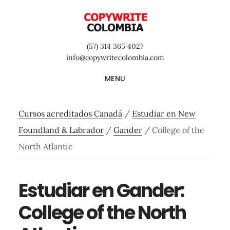
Saltar
Saltar
Saltar
al
a
al
contenido
la
pie
(57) 314 365 4027
principal
barra
de
info@copywritecolombia.com
lateral
página
MENU
primaria
Cursos acreditados Canadá
/
Estudiar en New
Foundland & Labrador
/
Gander
/
College of the
North Atlantic
Estudiar en Gander:
College of the North