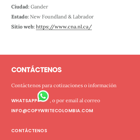
Ciudad:
Gander
Estado:
New Foundland & Labrador
Sitio web:
https://www.cna.nl.ca/
Barra
Footer
lateral
CONTÁCTENOS
primaria
Contáctenos para cotizaciones o información
, o por email al correo
WHATSAPP
INFO@COPYWRITECOLOMBIA.COM
CONTÁCTENOS