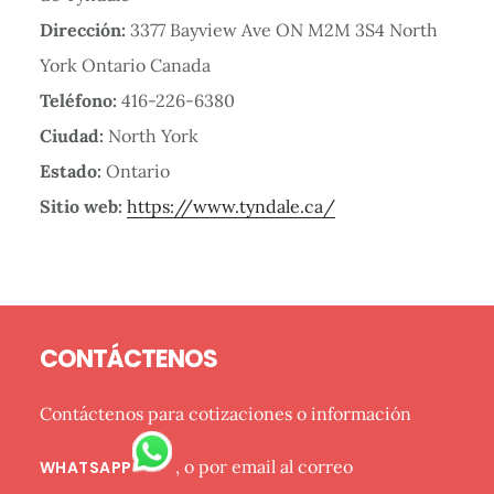
Dirección:
3377 Bayview Ave ON M2M 3S4 North
York Ontario Canada
Teléfono:
416-226-6380
Ciudad:
North York
Estado:
Ontario
Sitio web:
https://www.tyndale.ca/
Barra
Footer
lateral
CONTÁCTENOS
primaria
Contáctenos para cotizaciones o información
, o por email al correo
WHATSAPP