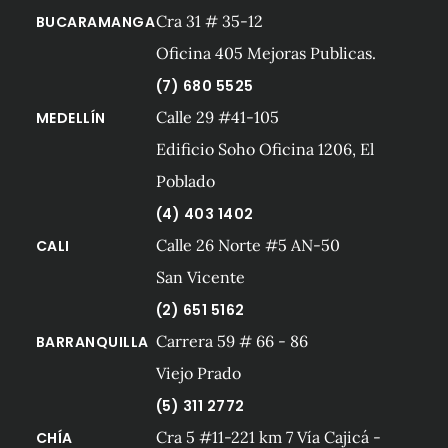
Cra 31 # 35-12
BUCARAMANGA
Oficina 405 Mejoras Publicas.
(7) 680 5525
Calle 29 #41-105
MEDELLÍN
Edificio Soho Oficina 1206, El
Poblado
(4) 403 1402
Calle 26 Norte #5 AN-50
CALI
San Vicente
(2) 651 5162
Carrera 59 # 66 - 86
BARRANQUILLA
Viejo Prado
(5) 311 2772
Cra 5 #11-221 km 7 Vía Cajicá -
CHÍA