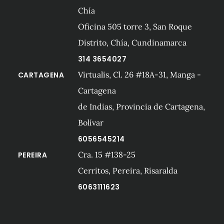
Chía
Oficina 505 torre 3, San Roque
Distrito, Chía, Cundinamarca
314 3654027
Virtualis, Cl. 26 #18A-31, Manga -
CARTAGENA
Cartagena
de Indias, Provincia de Cartagena,
Bolívar
6056545214
Cra. 15 #138-25
PEREIRA
Cerritos, Pereira, Risaralda
6063111623