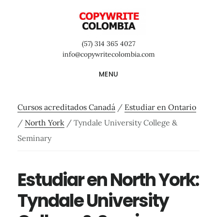
Saltar
Saltar
Saltar
al
a
al
contenido
la
pie
(57) 314 365 4027
principal
barra
de
info@copywritecolombia.com
lateral
página
MENU
primaria
Cursos acreditados Canadá
/
Estudiar en Ontario
/
North York
/
Tyndale University College &
Seminary
Estudiar en North York:
Tyndale University