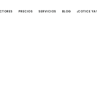
UCTORES
PRECIOS
SERVICIOS
BLOG
¡COTICE YA!
Barra
lateral
primaria