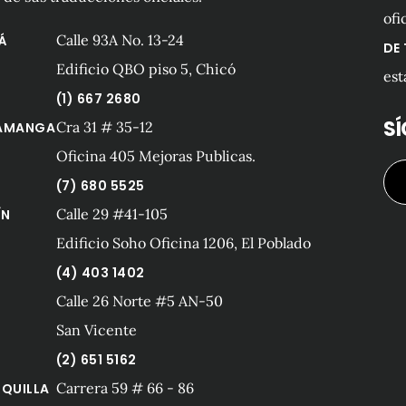
ofi
Calle 93A No. 13-24
Á
DE
Edificio QBO piso 5, Chicó
est
(1) 667 2680
S
Cra 31 # 35-12
AMANGA
Oficina 405 Mejoras Publicas.
(7) 680 5525
Calle 29 #41-105
ÍN
Edificio Soho Oficina 1206, El Poblado
(4) 403 1402
Calle 26 Norte #5 AN-50
San Vicente
(2) 651 5162
Carrera 59 # 66 - 86
QUILLA