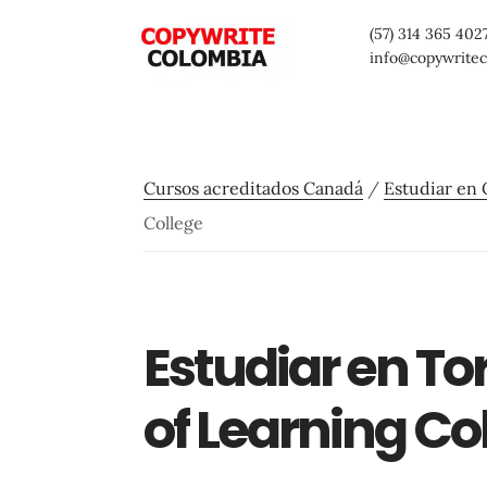
Saltar
Saltar
Saltar
(57) 314 365 402
al
a
al
info@copywrite
contenido
la
pie
principal
barra
de
lateral
página
Cursos acreditados Canadá
/
Estudiar en 
primaria
College
Estudiar en T
of Learning Co