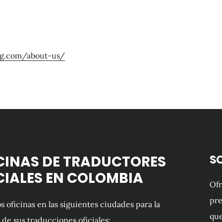
ng.com/about-us/
CINAS DE TRADUCTORES
S
CIALES EN COLOMBIA
Of
pre
 oficinas en las siguientes ciudades para la
que
 de sus traducciones oficiales: