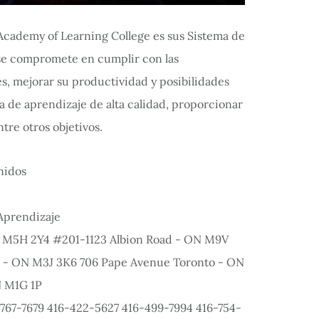
l Academy of Learning College es sus Sistema de
 se compromete en cumplir con las
, mejorar su productividad y posibilidades
 de aprendizaje de alta calidad, proporcionar
tre otros objetivos.
Aprendizaje
ON M5H 2Y4 #201-1123 Albion Road - ON M9V
o - ON M3J 3K6 706 Pape Avenue Toronto - ON
N M1G 1P
767-7679 416-422-5627 416-499-7994 416-754-