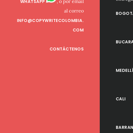
, o por email
WHATSAPP
al correo
BOGOT
INFO@COPYWRITECOLOMBIA.
COM
BUCAR
CONTÁCTENOS
MEDELL
CALI
BARRAN