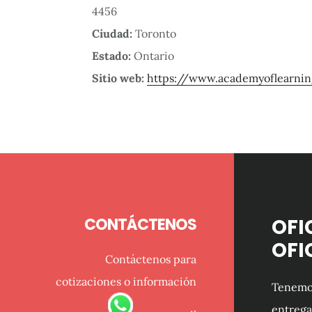
4456
Ciudad:
Toronto
Estado:
Ontario
Sitio web:
https://www.academyoflearni
Footer
CONTÁCTENOS
OFI
OFI
Contáctenos para
cotizaciones o información
Tenemos
entrega