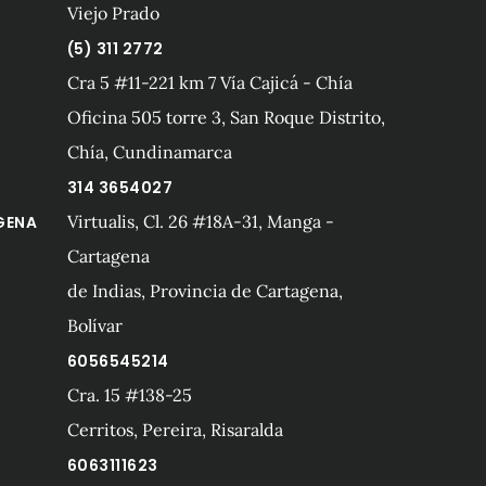
Viejo Prado
(5) 311 2772
Cra 5 #11-221 km 7 Vía Cajicá - Chía
Oficina 505 torre 3, San Roque Distrito,
Chía, Cundinamarca
314 3654027
Virtualis, Cl. 26 #18A-31, Manga -
GENA
Cartagena
de Indias, Provincia de Cartagena,
Bolívar
6056545214
Cra. 15 #138-25
A
Cerritos, Pereira, Risaralda
6063111623