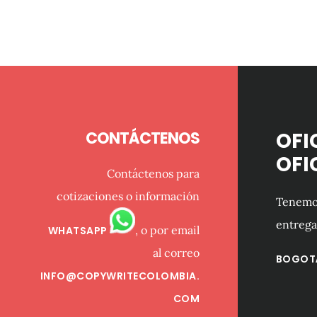
Footer
CONTÁCTENOS
OFI
OFI
Contáctenos para
cotizaciones o información
Tenemos
entrega
, o por email
WHATSAPP
al correo
BOGOT
INFO@COPYWRITECOLOMBIA.
COM