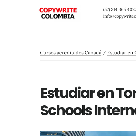
Saltar
Saltar
Saltar
(57) 314 365 402
al
a
al
info@copywrite
contenido
la
pie
principal
barra
de
lateral
página
Cursos acreditados Canadá
/
Estudiar en 
primaria
Estudiar en Tor
Schools Intern