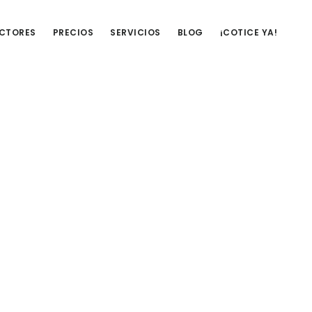
UCTORES
PRECIOS
SERVICIOS
BLOG
¡COTICE YA!
Barra
lateral
primaria