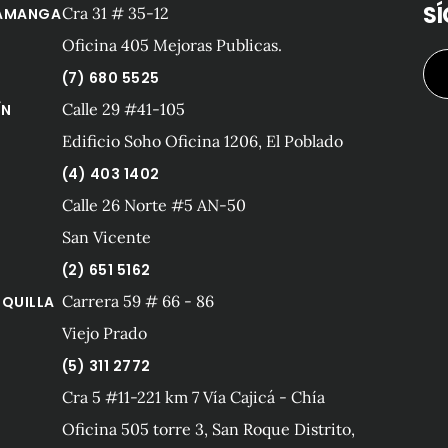
S
Cra 31 # 35-12
AMANGA
Oficina 405 Mejoras Publicas.
(7) 680 5525
Calle 29 #41-105
ÍN
Edificio Soho Oficina 1206, El Poblado
(4) 403 1402
Calle 26 Norte #5 AN-50
San Vicente
(2) 651 5162
Carrera 59 # 66 - 86
QUILLA
Viejo Prado
(5) 311 2772
Cra 5 #11-221 km 7 Vía Cajicá - Chía
Oficina 505 torre 3, San Roque Distrito,