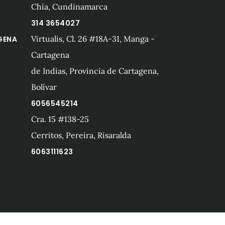
Chía, Cundinamarca
314 3654027
Virtualis, Cl. 26 #18A-31, Manga -
GENA
Cartagena
de Indias, Provincia de Cartagena,
Bolívar
6056545214
Cra. 15 #138-25
A
Cerritos, Pereira, Risaralda
6063111623