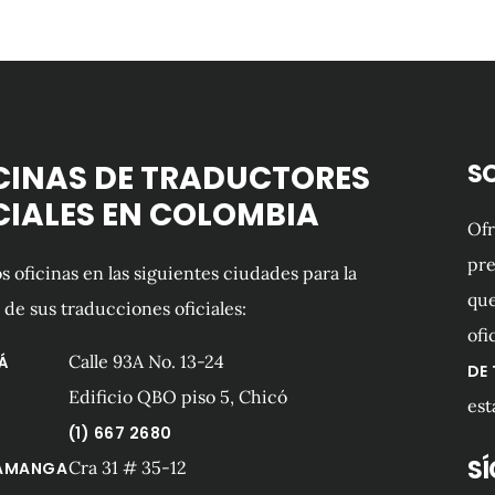
CINAS DE TRADUCTORES
S
CIALES EN COLOMBIA
Of
pre
 oficinas en las siguientes ciudades para la
que
 de sus traducciones oficiales:
ofi
Calle 93A No. 13-24
Á
DE
Edificio QBO piso 5, Chicó
est
(1) 667 2680
S
Cra 31 # 35-12
AMANGA