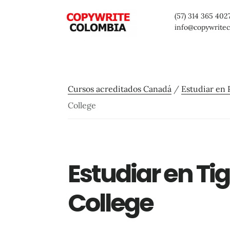
Saltar
Saltar
Saltar
(57) 314 365 402
al
a
al
info@copywrite
contenido
la
pie
principal
barra
de
lateral
página
Cursos acreditados Canadá
/
Estudiar en 
primaria
College
Estudiar en Ti
College