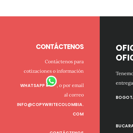
Footer
CONTÁCTENOS
OFI
OFI
Contáctenos para
cotizaciones o información
Tenemos
entrega
, o por email
WHATSAPP
al correo
BOGOT
INFO@COPYWRITECOLOMBIA.
COM
BUCAR