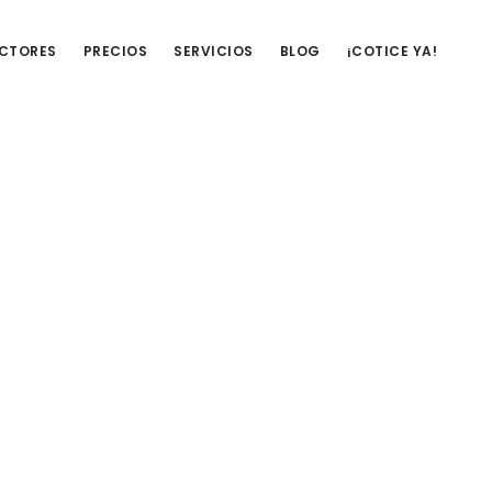
UCTORES
PRECIOS
SERVICIOS
BLOG
¡COTICE YA!
Barra
lateral
primaria