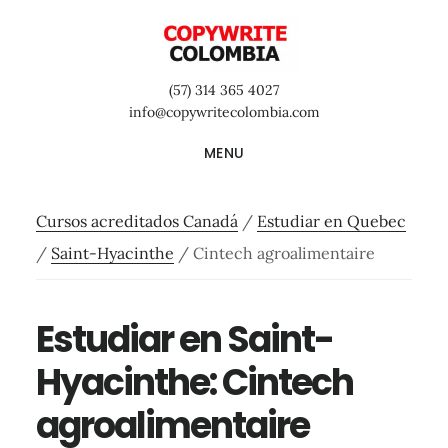
Saltar
Saltar
Saltar
al
a
al
contenido
la
pie
(57) 314 365 4027
principal
barra
de
info@copywritecolombia.com
lateral
página
MENU
primaria
Cursos acreditados Canadá
/
Estudiar en Quebec
/
Saint-Hyacinthe
/
Cintech agroalimentaire
Estudiar en Saint-
Hyacinthe: Cintech
agroalimentaire