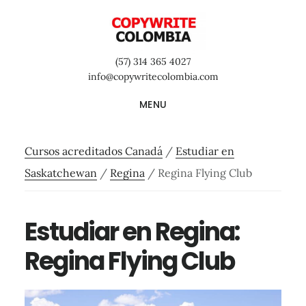
Saltar
Saltar
Saltar
al
a
al
contenido
la
pie
(57) 314 365 4027
principal
barra
de
info@copywritecolombia.com
lateral
página
MENU
primaria
Cursos acreditados Canadá
/
Estudiar en
Saskatchewan
/
Regina
/
Regina Flying Club
Estudiar en Regina:
Regina Flying Club