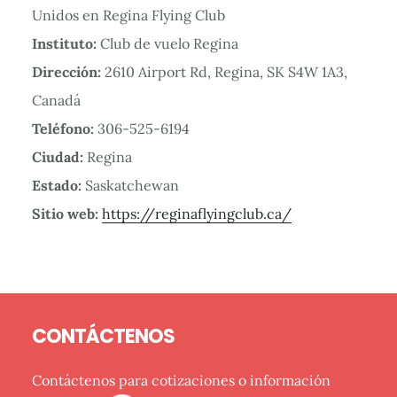
Instituto:
Club de vuelo Regina
Dirección:
2610 Airport Rd, Regina, SK S4W 1A3,
Canadá
Teléfono:
306-525-6194
Ciudad:
Regina
Estado:
Saskatchewan
Sitio web:
https://reginaflyingclub.ca/
Barra
Footer
lateral
CONTÁCTENOS
primaria
Contáctenos para cotizaciones o información