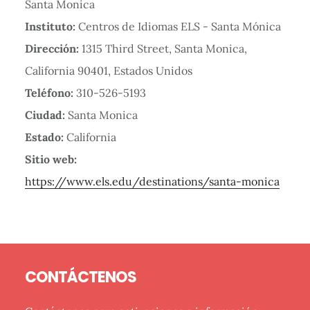
Instituto:
Centros de Idiomas ELS - Santa Mónica
Dirección:
1315 Third Street, Santa Monica,
California 90401, Estados Unidos
Teléfono:
310-526-5193
Ciudad:
Santa Monica
Estado:
California
Sitio web:
https://www.els.edu/destinations/santa-monica
Barra
Footer
lateral
CONTÁCTENOS
primaria