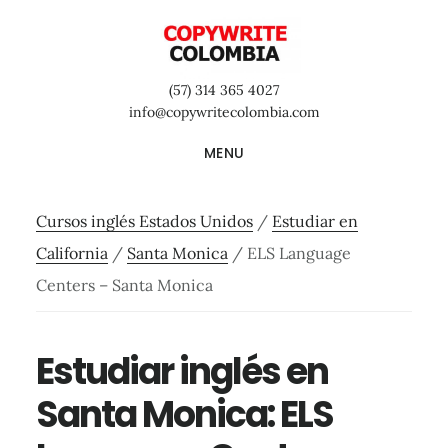
Saltar
Saltar
Saltar
al
a
al
contenido
la
pie
(57) 314 365 4027
principal
barra
de
info@copywritecolombia.com
lateral
página
MENU
primaria
Cursos inglés Estados Unidos
/
Estudiar en
California
/
Santa Monica
/
ELS Language
Centers – Santa Monica
Estudiar inglés en
Santa Monica: ELS