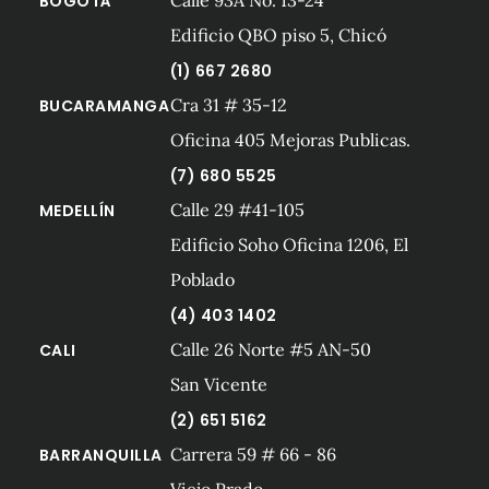
Calle 93A No. 13-24
BOGOTÁ
Edificio QBO piso 5, Chicó
(1) 667 2680
Cra 31 # 35-12
BUCARAMANGA
Oficina 405 Mejoras Publicas.
(7) 680 5525
Calle 29 #41-105
MEDELLÍN
Edificio Soho Oficina 1206, El
Poblado
(4) 403 1402
Calle 26 Norte #5 AN-50
CALI
San Vicente
(2) 651 5162
Carrera 59 # 66 - 86
BARRANQUILLA