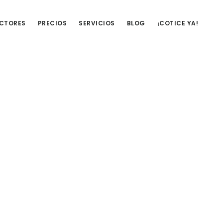
UCTORES
PRECIOS
SERVICIOS
BLOG
¡COTICE YA!
Barra
lateral
primaria