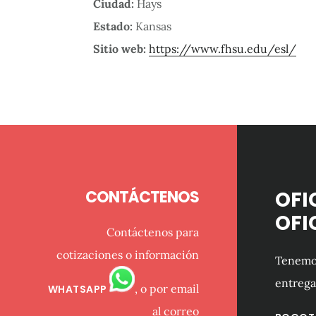
Ciudad:
Hays
Estado:
Kansas
Sitio web:
https://www.fhsu.edu/esl/
Footer
CONTÁCTENOS
OFI
OFI
Contáctenos para
cotizaciones o información
Tenemos
entrega
, o por email
WHATSAPP
al correo