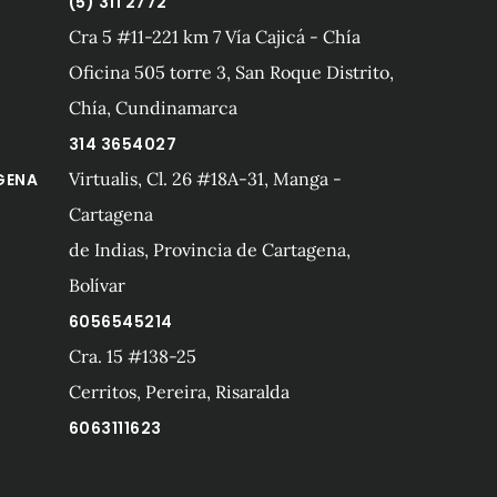
(5) 311 2772
Cra 5 #11-221 km 7 Vía Cajicá - Chía
Oficina 505 torre 3, San Roque Distrito,
Chía, Cundinamarca
314 3654027
Virtualis, Cl. 26 #18A-31, Manga -
GENA
Cartagena
de Indias, Provincia de Cartagena,
Bolívar
6056545214
Cra. 15 #138-25
A
Cerritos, Pereira, Risaralda
6063111623