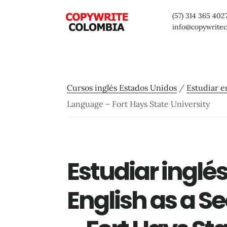
Saltar
Saltar
Saltar
(57) 314 365 402
al
a
al
info@copywrite
contenido
la
pie
principal
barra
de
lateral
página
Cursos inglés Estados Unidos
/
Estudiar e
primaria
Language – Fort Hays State University
Estudiar inglé
English as a 