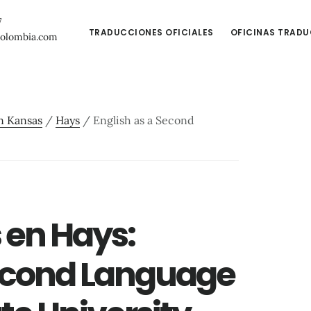
7
TRADUCCIONES OFICIALES
OFICINAS TRAD
colombia.com
n Kansas
/
Hays
/
English as a Second
s en Hays:
Second Language