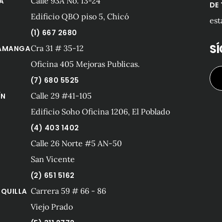
Calle 93A No. 13-24
Á
DE
Edificio QBO piso 5, Chicó
est
(1) 667 2680
S
Cra 31 # 35-12
AMANGA
Oficina 405 Mejoras Publicas.
(7) 680 5525
Calle 29 #41-105
ÍN
Edificio Soho Oficina 1206, El Poblado
(4) 403 1402
Calle 26 Norte #5 AN-50
San Vicente
(2) 651 5162
Carrera 59 # 66 - 86
QUILLA
Viejo Prado