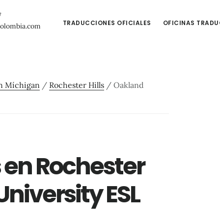
7
TRADUCCIONES OFICIALES
OFICINAS TRAD
colombia.com
en Míchigan
/
Rochester Hills
/
Oakland
s en Rochester
University ESL