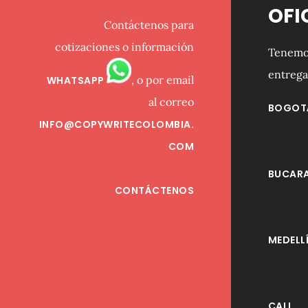
OFI
Contáctenos para
cotizaciones o información
Tenemos
entrega
, o por email
WHATSAPP
al correo
BOGOT
INFO@COPYWRITECOLOMBIA.
COM
BUCAR
CONTÁCTENOS
MEDELL
CALI