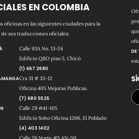
CIALES EN COLOMBIA
Of
pre
 oficinas en las siguientes ciudades para la
que
 de sus traducciones oficiales:
ofi
Calle 93A No. 13-24
Á
DE
Edificio QBO piso 5, Chicó
est
(1) 667 2680
S
Cra 31 # 35-12
AMANGA
Oficina 405 Mejoras Publicas.
(7) 680 5525
Calle 29 #41-105
ÍN
Edificio Soho Oficina 1206, El Poblado
(4) 403 1402
Calle 26 Norte #5 AN-50