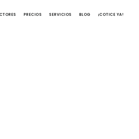
UCTORES
PRECIOS
SERVICIOS
BLOG
¡COTICE YA!
Barra
lateral
primaria