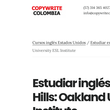
Saltar
Saltar
Saltar
(57) 314 365 402
al
a
al
info@copywrite
contenido
la
pie
principal
barra
de
lateral
página
Cursos inglés Estados Unidos
/
Estudiar 
primaria
University ESL Institute
Estudiar inglé
Hills: Oakland 