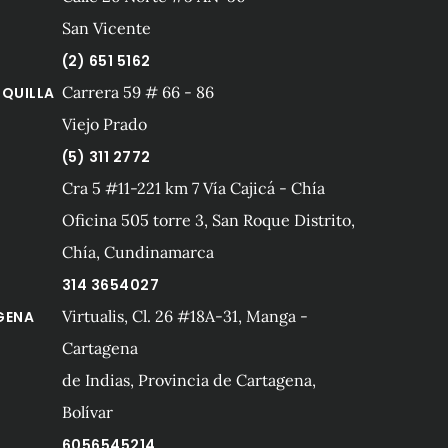
San Vicente
(2) 651 5162
Carrera 59 # 66 - 86
QUILLA
Viejo Prado
(5) 311 2772
Cra 5 #11-221 km 7 Vía Cajicá - Chía
Oficina 505 torre 3, San Roque Distrito,
Chía, Cundinamarca
314 3654027
Virtualis, Cl. 26 #18A-31, Manga -
GENA
Cartagena
de Indias, Provincia de Cartagena,
Bolívar
6056545214