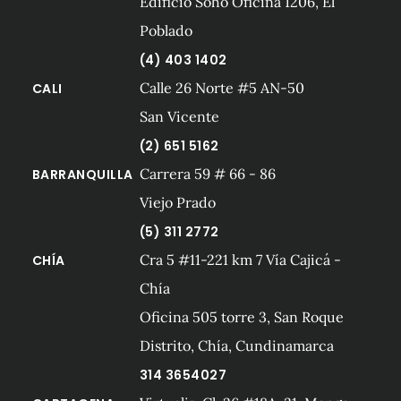
Edificio Soho Oficina 1206, El
Poblado
(4) 403 1402
Calle 26 Norte #5 AN-50
CALI
San Vicente
(2) 651 5162
Carrera 59 # 66 - 86
BARRANQUILLA
Viejo Prado
(5) 311 2772
Cra 5 #11-221 km 7 Vía Cajicá -
CHÍA
Chía
Oficina 505 torre 3, San Roque
Distrito, Chía, Cundinamarca
314 3654027