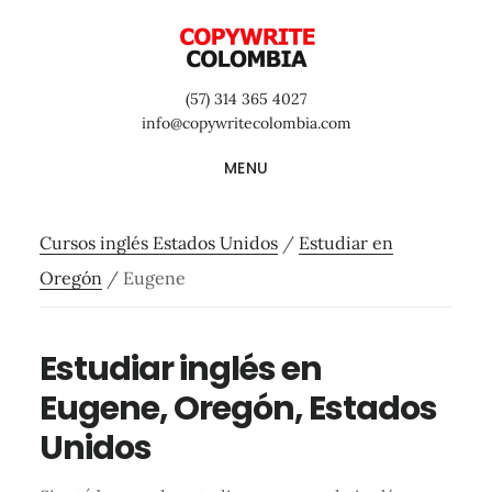
Saltar
Saltar
Saltar
al
a
al
contenido
la
pie
(57) 314 365 4027
principal
barra
de
info@copywritecolombia.com
lateral
página
MENU
primaria
Cursos inglés Estados Unidos
/
Estudiar en
Oregón
/
Eugene
Estudiar inglés en
Eugene, Oregón, Estados
Unidos