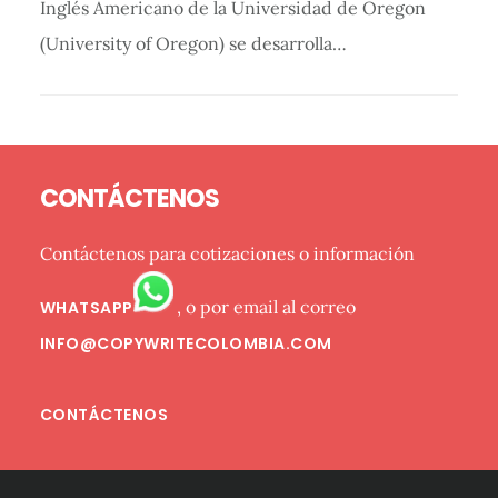
Inglés Americano de la Universidad de Oregon
(University of Oregon) se desarrolla…
Barra
Footer
lateral
CONTÁCTENOS
primaria
Contáctenos para cotizaciones o información
, o por email al correo
WHATSAPP
INFO@COPYWRITECOLOMBIA.COM
CONTÁCTENOS