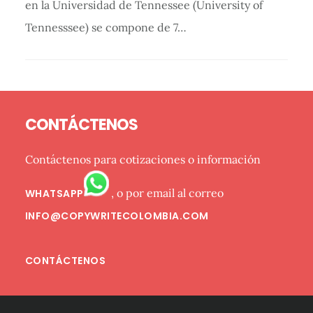
en la Universidad de Tennessee (University of
Tennesssee) se compone de 7…
Barra
Footer
lateral
CONTÁCTENOS
primaria
Contáctenos para cotizaciones o información
, o por email al correo
WHATSAPP
INFO@COPYWRITECOLOMBIA.COM
CONTÁCTENOS