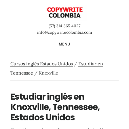
Saltar
Saltar
Saltar
al
a
al
contenido
la
pie
(57) 314 365 4027
principal
barra
de
info@copywritecolombia.com
lateral
página
MENU
primaria
Cursos inglés Estados Unidos
/
Estudiar en
Tennessee
/
Knoxville
Estudiar inglés en
Knoxville, Tennessee,
Estados Unidos