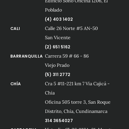
Edificio Soho Oficina 1206, El
Poblado
(4) 403 1402
Calle 26 Norte #5 AN-50
CALI
San Vicente
(2) 651 5162
Carrera 59 # 66 - 86
BARRANQUILLA
Viejo Prado
(5) 311 2772
Cra 5 #11-221 km 7 Vía Cajicá -
CHÍA
Chía
Oficina 505 torre 3, San Roque
Distrito, Chía, Cundinamarca
314 3654027