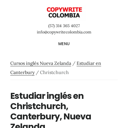
Saltar
Saltar
Saltar
al
a
al
contenido
la
pie
(57) 314 365 4027
principal
barra
de
info@copywritecolombia.com
lateral
página
MENU
primaria
Cursos inglés Nueva Zelanda
/
Estudiar en
Canterbury
/
Christchurch
Estudiar inglés en
Christchurch,
Canterbury, Nueva
Zelanda