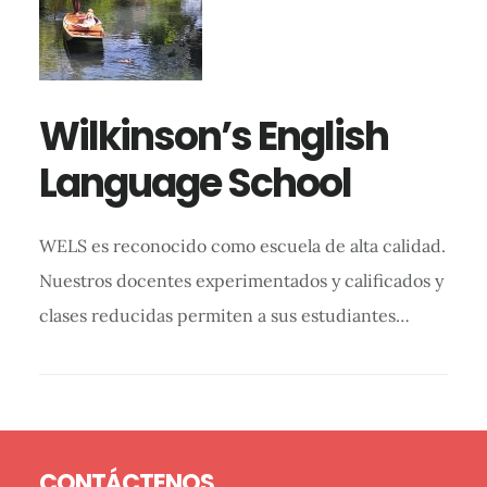
Wilkinson’s English
Language School
WELS es reconocido como escuela de alta calidad.
Nuestros docentes experimentados y calificados y
clases reducidas permiten a sus estudiantes…
Barra
Footer
lateral
CONTÁCTENOS