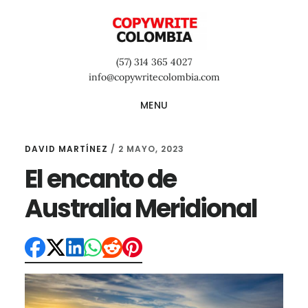
Saltar
Saltar
Saltar
al
a
al
contenido
la
pie
(57) 314 365 4027
principal
barra
de
info@copywritecolombia.com
lateral
página
MENU
primaria
DAVID MARTÍNEZ
/
2 MAYO, 2023
El encanto de
Australia Meridional