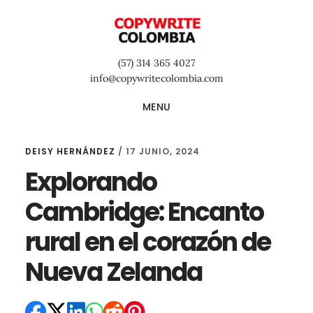
Saltar
Saltar
Saltar
al
a
al
contenido
la
pie
(57) 314 365 4027
principal
barra
de
info@copywritecolombia.com
lateral
página
MENU
primaria
DEISY HERNÁNDEZ
/
17 JUNIO, 2024
Explorando
Cambridge: Encanto
rural en el corazón de
Nueva Zelanda