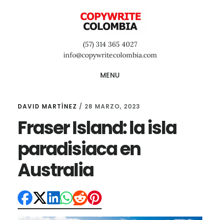
Saltar
Saltar
Saltar
al
a
al
contenido
la
pie
(57) 314 365 4027
principal
barra
de
info@copywritecolombia.com
lateral
página
MENU
primaria
DAVID MARTÍNEZ
/
28 MARZO, 2023
Fraser Island: la isla
paradisiaca en
Australia