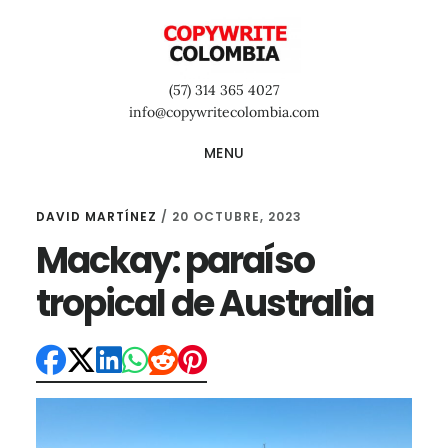
Saltar
Saltar
Saltar
al
a
al
contenido
la
pie
(57) 314 365 4027
principal
barra
de
info@copywritecolombia.com
lateral
página
MENU
primaria
DAVID MARTÍNEZ
/
20 OCTUBRE, 2023
Mackay: paraíso
tropical de Australia