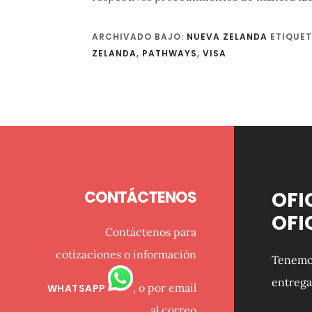
ARCHIVADO BAJO:
NUEVA ZELANDA
ETIQUE
ZELANDA
,
PATHWAYS
,
VISA
Footer
CONTÁCTENOS
OFI
OFI
Contáctenos para
cotizaciones o información
Tenemos
entrega
, o por email
WHATSAPP
al correo