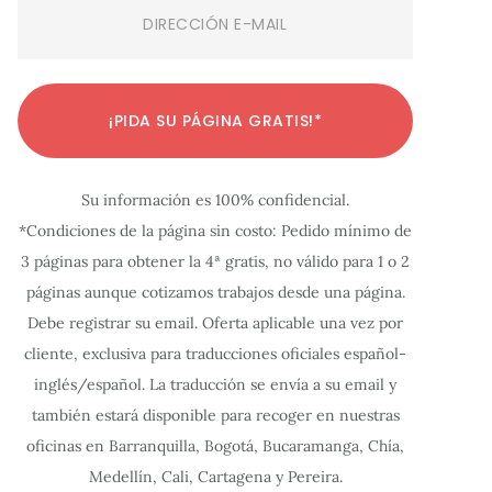
Email
(Required)
C
C
C
C
C
C
C
C
C
C
C
¡PIDA SU PÁGINA GRATIS!*
o
o
o
o
o
o
o
o
o
o
o
n
n
n
n
n
n
n
n
n
n
n
Su información es 100% confidencial.
f
f
f
f
f
f
f
f
f
f
f
*Condiciones de la página sin costo: Pedido mínimo de
i
i
i
i
i
i
i
i
i
i
i
3 páginas para obtener la 4ª gratis, no válido para 1 o 2
g
g
g
g
g
g
g
g
g
g
g
páginas aunque cotizamos trabajos desde una página.
u
u
u
u
u
u
u
u
u
u
u
Debe registrar su email. Oferta aplicable una vez por
r
r
r
r
r
r
r
r
r
r
r
cliente, exclusiva para traducciones oficiales español-
a
a
a
a
a
a
a
a
a
a
a
inglés/español. La traducción se envía a su email y
c
c
c
c
c
c
c
c
c
c
c
también estará disponible para recoger en nuestras
oficinas en Barranquilla, Bogotá, Bucaramanga, Chía,
i
i
i
i
i
i
i
i
i
i
i
Medellín, Cali, Cartagena y Pereira.
ó
ó
ó
ó
ó
ó
ó
ó
ó
ó
ó