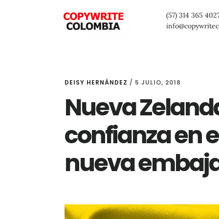
Saltar
Saltar
Saltar
(57) 314 365 402
al
a
al
info@copywrite
contenido
la
pie
principal
barra
de
lateral
página
DEISY HERNÁNDEZ
/
5 JULIO, 2018
primaria
Nueva Zelanda
confianza en e
nueva embaj