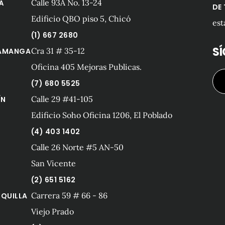
Calle 93A No. 13-24
Á
DE
Edificio QBO piso 5, Chicó
est
(1) 667 2680
S
Cra 31 # 35-12
AMANGA
Oficina 405 Mejoras Publicas.
(7) 680 5525
Calle 29 #41-105
ÍN
Edificio Soho Oficina 1206, El Poblado
(4) 403 1402
Calle 26 Norte #5 AN-50
San Vicente
(2) 651 5162
Carrera 59 # 66 - 86
QUILLA
Viejo Prado