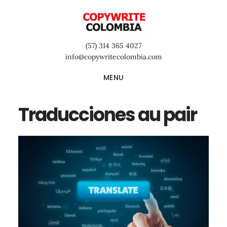
Saltar
Saltar
Saltar
al
a
al
contenido
la
pie
(57) 314 365 4027
principal
barra
de
info@copywritecolombia.com
lateral
página
MENU
primaria
Traducciones au pair