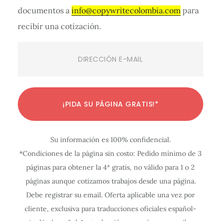
documentos a
info@copywritecolombia.com
para
recibir una cotización.
Email
(Required)
C
C
C
C
C
C
C
C
C
C
C
¡PIDA SU PÁGINA GRATIS!*
o
o
o
o
o
o
o
o
o
o
o
n
n
n
n
n
n
n
n
n
n
n
Su información es 100% confidencial.
f
f
f
f
f
f
f
f
f
f
f
*Condiciones de la página sin costo: Pedido mínimo de 3
i
i
i
i
i
i
i
i
i
i
i
páginas para obtener la 4ª gratis, no válido para 1 o 2
g
g
g
g
g
g
g
g
g
g
g
páginas aunque cotizamos trabajos desde una página.
u
u
u
u
u
u
u
u
u
u
u
Debe registrar su email. Oferta aplicable una vez por
r
r
r
r
r
r
r
r
r
r
r
cliente, exclusiva para traducciones oficiales español-