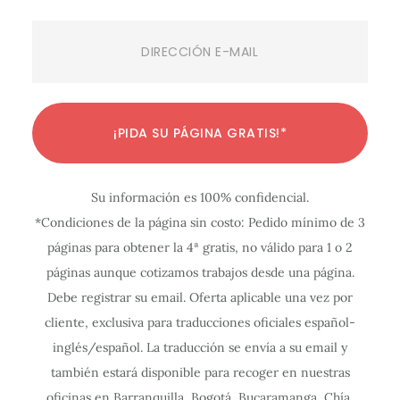
Email
(Required)
C
C
C
C
C
C
C
C
C
C
C
¡PIDA SU PÁGINA GRATIS!*
o
o
o
o
o
o
o
o
o
o
o
n
n
n
n
n
n
n
n
n
n
n
Su información es 100% confidencial.
f
f
f
f
f
f
f
f
f
f
f
*Condiciones de la página sin costo: Pedido mínimo de 3
i
i
i
i
i
i
i
i
i
i
i
páginas para obtener la 4ª gratis, no válido para 1 o 2
g
g
g
g
g
g
g
g
g
g
g
páginas aunque cotizamos trabajos desde una página.
u
u
u
u
u
u
u
u
u
u
u
Debe registrar su email. Oferta aplicable una vez por
r
r
r
r
r
r
r
r
r
r
r
cliente, exclusiva para traducciones oficiales español-
a
a
a
a
a
a
a
a
a
a
a
inglés/español. La traducción se envía a su email y
c
c
c
c
c
c
c
c
c
c
c
también estará disponible para recoger en nuestras
oficinas en Barranquilla, Bogotá, Bucaramanga, Chía,