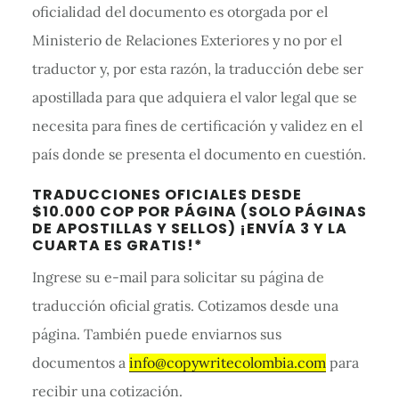
oficialidad del documento es otorgada por el
Ministerio de Relaciones Exteriores y no por el
traductor y, por esta razón, la traducción debe ser
apostillada para que adquiera el valor legal que se
necesita para fines de certificación y validez en el
país donde se presenta el documento en cuestión.
Barra
TRADUCCIONES OFICIALES DESDE
lateral
$10.000 COP POR PÁGINA (SOLO PÁGINAS
DE APOSTILLAS Y SELLOS) ¡ENVÍA 3 Y LA
primaria
CUARTA ES GRATIS!*
Ingrese su e-mail para solicitar su página de
traducción oficial gratis. Cotizamos desde una
página. También puede enviarnos sus
documentos a
info@copywritecolombia.com
para
recibir una cotización.