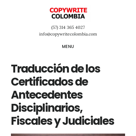
Saltar
Saltar
Saltar
al
a
al
contenido
la
pie
(57) 314 365 4027
principal
barra
de
info@copywritecolombia.com
lateral
página
MENU
primaria
Traducción de los
Certificados de
Antecedentes
Disciplinarios,
Fiscales y Judiciales