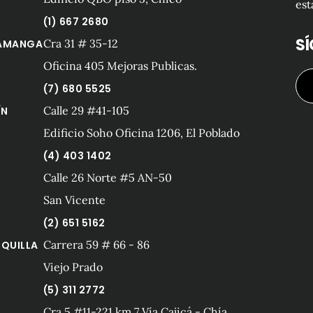
est
(1) 667 2680
S
Cra 31 # 35-12
AMANGA
Oficina 405 Mejoras Publicas.
(7) 680 5525
Calle 29 #41-105
ÍN
Edificio Soho Oficina 1206, El Poblado
(4) 403 1402
Calle 26 Norte #5 AN-50
San Vicente
(2) 651 5162
Carrera 59 # 66 - 86
QUILLA
Viejo Prado
(5) 311 2772
Cra 5 #11-221 km 7 Vía Cajicá - Chía