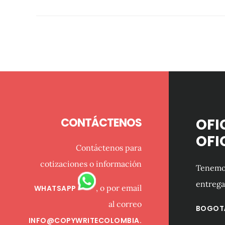
Footer
CONTÁCTENOS
OFI
OFI
Contáctenos para
cotizaciones o información
Tenemos
entrega
, o por email
WHATSAPP
al correo
BOGOT
INFO@COPYWRITECOLOMBIA.