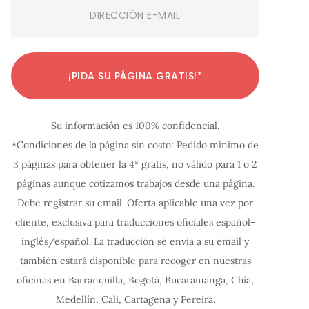
Email
(Required)
C
C
C
C
C
C
C
C
C
C
C
¡PIDA SU PÁGINA GRATIS!*
o
o
o
o
o
o
o
o
o
o
o
n
n
n
n
n
n
n
n
n
n
n
Su información es 100% confidencial.
f
f
f
f
f
f
f
f
f
f
f
*Condiciones de la página sin costo: Pedido mínimo de
i
i
i
i
i
i
i
i
i
i
i
3 páginas para obtener la 4ª gratis, no válido para 1 o 2
g
g
g
g
g
g
g
g
g
g
g
páginas aunque cotizamos trabajos desde una página.
u
u
u
u
u
u
u
u
u
u
u
Debe registrar su email. Oferta aplicable una vez por
r
r
r
r
r
r
r
r
r
r
r
cliente, exclusiva para traducciones oficiales español-
a
a
a
a
a
a
a
a
a
a
a
inglés/español. La traducción se envía a su email y
c
c
c
c
c
c
c
c
c
c
c
también estará disponible para recoger en nuestras
oficinas en Barranquilla, Bogotá, Bucaramanga, Chía,
i
i
i
i
i
i
i
i
i
i
i
Medellín, Cali, Cartagena y Pereira.
ó
ó
ó
ó
ó
ó
ó
ó
ó
ó
ó