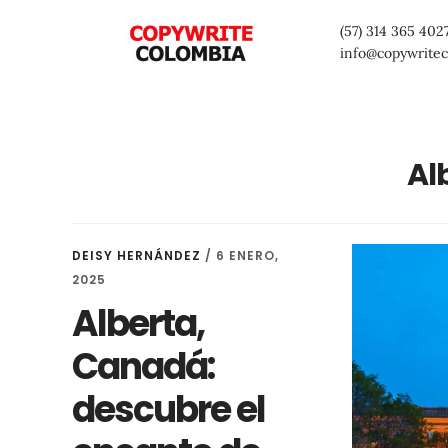
Saltar
Saltar
Saltar
(57) 314 365 402
al
a
al
info@copywrite
contenido
la
pie
principal
barra
de
lateral
página
Al
primaria
DEISY HERNÁNDEZ
/
6 ENERO,
2025
Alberta,
Canadá:
descubre el