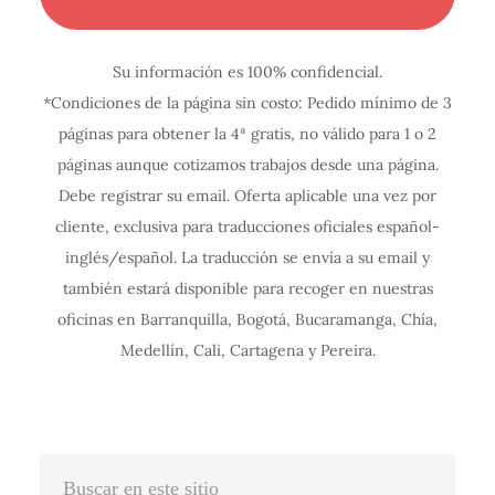
o
o
o
o
o
o
o
o
o
o
o
n
n
n
n
n
n
n
n
n
n
n
Su información es 100% confidencial.
f
f
f
f
f
f
f
f
f
f
f
*Condiciones de la página sin costo: Pedido mínimo de 3
i
i
i
i
i
i
i
i
i
i
i
páginas para obtener la 4ª gratis, no válido para 1 o 2
g
g
g
g
g
g
g
g
g
g
g
páginas aunque cotizamos trabajos desde una página.
u
u
u
u
u
u
u
u
u
u
u
Debe registrar su email. Oferta aplicable una vez por
r
r
r
r
r
r
r
r
r
r
r
cliente, exclusiva para traducciones oficiales español-
a
a
a
a
a
a
a
a
a
a
a
inglés/español. La traducción se envía a su email y
c
c
c
c
c
c
c
c
c
c
c
también estará disponible para recoger en nuestras
oficinas en Barranquilla, Bogotá, Bucaramanga, Chía,
i
i
i
i
i
i
i
i
i
i
i
Medellín, Cali, Cartagena y Pereira.
ó
ó
ó
ó
ó
ó
ó
ó
ó
ó
ó
n
n
n
n
n
n
n
n
n
n
n
I
I
I
I
I
I
I
I
I
I
I
n
n
n
n
n
n
n
n
n
n
n
Buscar