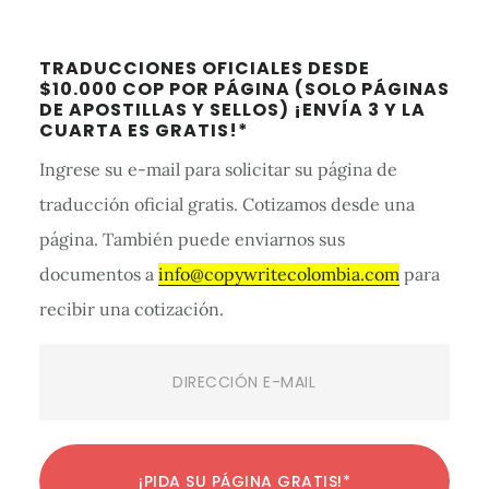
Barra
TRADUCCIONES OFICIALES DESDE
lateral
$10.000 COP POR PÁGINA (SOLO PÁGINAS
DE APOSTILLAS Y SELLOS) ¡ENVÍA 3 Y LA
primaria
CUARTA ES GRATIS!*
Ingrese su e-mail para solicitar su página de
traducción oficial gratis. Cotizamos desde una
página. También puede enviarnos sus
documentos a
info@copywritecolombia.com
para
recibir una cotización.
Email
(Required)
C
C
C
C
C
C
C
C
C
C
C
¡PIDA SU PÁGINA GRATIS!*