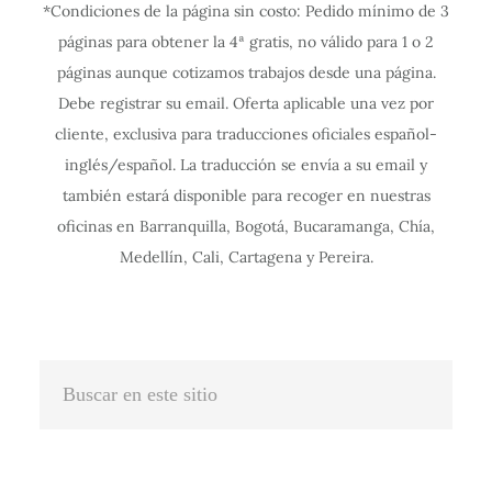
*Condiciones de la página sin costo: Pedido mínimo de 3
i
i
i
i
i
i
i
i
i
i
i
páginas para obtener la 4ª gratis, no válido para 1 o 2
g
g
g
g
g
g
g
g
g
g
g
páginas aunque cotizamos trabajos desde una página.
u
u
u
u
u
u
u
u
u
u
u
Debe registrar su email. Oferta aplicable una vez por
r
r
r
r
r
r
r
r
r
r
r
cliente, exclusiva para traducciones oficiales español-
a
a
a
a
a
a
a
a
a
a
a
inglés/español. La traducción se envía a su email y
c
c
c
c
c
c
c
c
c
c
c
también estará disponible para recoger en nuestras
oficinas en Barranquilla, Bogotá, Bucaramanga, Chía,
i
i
i
i
i
i
i
i
i
i
i
Medellín, Cali, Cartagena y Pereira.
ó
ó
ó
ó
ó
ó
ó
ó
ó
ó
ó
n
n
n
n
n
n
n
n
n
n
n
I
I
I
I
I
I
I
I
I
I
I
n
n
n
n
n
n
n
n
n
n
n
Buscar
t
t
t
t
t
t
t
t
t
t
t
en
e
e
e
e
e
e
e
e
e
e
e
este
r
r
r
r
r
r
r
r
r
r
r
sitio