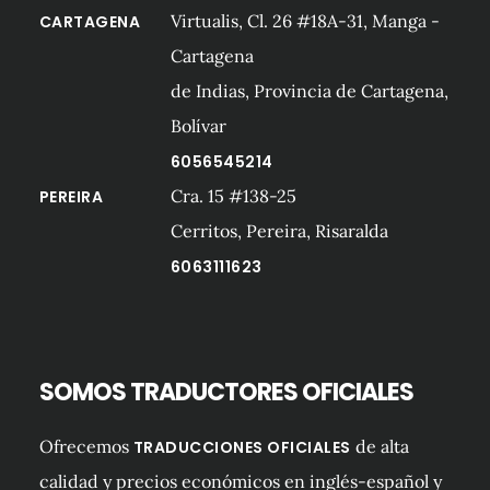
Virtualis, Cl. 26 #18A-31, Manga -
CARTAGENA
Cartagena
de Indias, Provincia de Cartagena,
Bolívar
6056545214
Cra. 15 #138-25
PEREIRA
Cerritos, Pereira, Risaralda
6063111623
SOMOS TRADUCTORES OFICIALES
Ofrecemos
de alta
TRADUCCIONES OFICIALES
calidad y precios económicos en inglés-español y