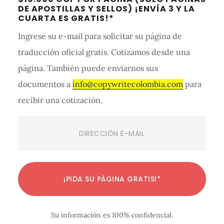
lateral
DE APOSTILLAS Y SELLOS) ¡ENVÍA 3 Y LA
primaria
CUARTA ES GRATIS!*
Ingrese su e-mail para solicitar su página de
traducción oficial gratis. Cotizamos desde una
página. También puede enviarnos sus
documentos a
info@copywritecolombia.com
para
recibir una cotización.
Email
(Required)
C
C
C
C
C
C
C
C
C
C
C
¡PIDA SU PÁGINA GRATIS!*
o
o
o
o
o
o
o
o
o
o
o
n
n
n
n
n
n
n
n
n
n
n
Su información es 100% confidencial.
f
f
f
f
f
f
f
f
f
f
f