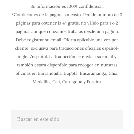
Su información es 100% confidencial.
f
f
f
f
f
f
f
f
f
f
f
*Condiciones de la página sin costo: Pedido mínimo de 3
i
i
i
i
i
i
i
i
i
i
i
páginas para obtener la 4ª gratis, no válido para 1 o 2
g
g
g
g
g
g
g
g
g
g
g
páginas aunque cotizamos trabajos desde una página.
u
u
u
u
u
u
u
u
u
u
u
Debe registrar su email. Oferta aplicable una vez por
r
r
r
r
r
r
r
r
r
r
r
cliente, exclusiva para traducciones oficiales español-
a
a
a
a
a
a
a
a
a
a
a
inglés/español. La traducción se envía a su email y
c
c
c
c
c
c
c
c
c
c
c
también estará disponible para recoger en nuestras
oficinas en Barranquilla, Bogotá, Bucaramanga, Chía,
i
i
i
i
i
i
i
i
i
i
i
Medellín, Cali, Cartagena y Pereira.
ó
ó
ó
ó
ó
ó
ó
ó
ó
ó
ó
n
n
n
n
n
n
n
n
n
n
n
I
I
I
I
I
I
I
I
I
I
I
n
n
n
n
n
n
n
n
n
n
n
Buscar
t
t
t
t
t
t
t
t
t
t
t
en
e
e
e
e
e
e
e
e
e
e
e
este