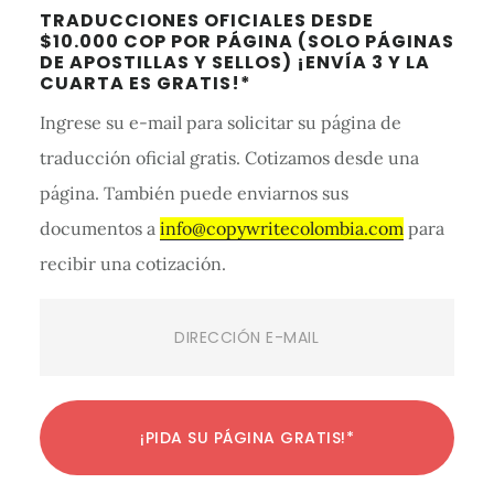
Barra
TRADUCCIONES OFICIALES DESDE
lateral
$10.000 COP POR PÁGINA (SOLO PÁGINAS
DE APOSTILLAS Y SELLOS) ¡ENVÍA 3 Y LA
primaria
CUARTA ES GRATIS!*
Ingrese su e-mail para solicitar su página de
traducción oficial gratis. Cotizamos desde una
página. También puede enviarnos sus
documentos a
info@copywritecolombia.com
para
recibir una cotización.
Email
(Required)
C
C
C
C
C
C
C
C
C
C
C
¡PIDA SU PÁGINA GRATIS!*
o
o
o
o
o
o
o
o
o
o
o
n
n
n
n
n
n
n
n
n
n
n