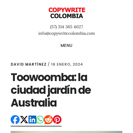
Saltar
Saltar
Saltar
al
a
al
contenido
la
pie
(57) 314 365 4027
principal
barra
de
info@copywritecolombia.com
lateral
página
MENU
primaria
DAVID MARTÍNEZ
/
16 ENERO, 2024
Toowoomba: la
ciudad jardín de
Australia