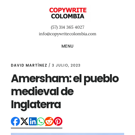
Saltar
Saltar
Saltar
al
a
al
contenido
la
pie
(57) 314 365 4027
principal
barra
de
info@copywritecolombia.com
lateral
página
MENU
primaria
DAVID MARTÍNEZ
/
3 JULIO, 2023
Amersham: el pueblo
medieval de
Inglaterra